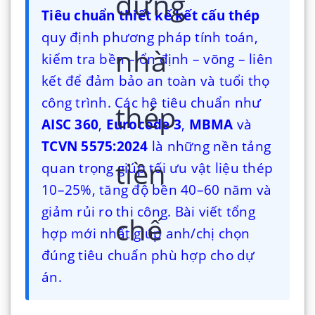
Tiêu chuẩn thiết kế kết cấu thép
quy định phương pháp tính toán,
kiểm tra bền – ổn định – võng – liên
kết để đảm bảo an toàn và tuổi thọ
công trình. Các hệ tiêu chuẩn như
AISC 360
,
Eurocode 3
,
MBMA
và
TCVN 5575:2024
là những nền tảng
quan trọng giúp tối ưu vật liệu thép
10–25%, tăng độ bền 40–60 năm và
giảm rủi ro thi công. Bài viết tổng
hợp mới nhất giúp anh/chị chọn
đúng tiêu chuẩn phù hợp cho dự
án.