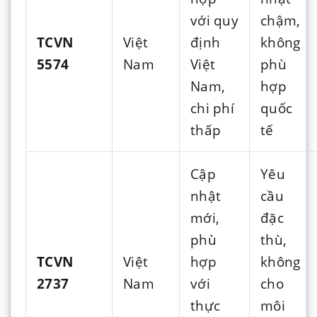
với quy
chậm,
TCVN
Việt
định
không
5574
Nam
Việt
phù
Nam,
hợp
chi phí
quốc
thấp
tế
Cập
Yêu
nhật
cầu
mới,
đặc
phù
thù,
TCVN
Việt
hợp
không
2737
Nam
với
cho
thực
môi