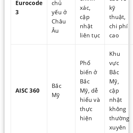
Eurocode
chủ
xác,
kỹ
3
yếu ở
cập
thuật,
Châu
nhật
chi phí
Âu
liên tục
cao
Khu
Phổ
vực
biến ở
Bắc
Bắc
Mỹ,
Bắc
AISC 360
Mỹ, dễ
cập
Mỹ
hiểu và
nhật
thực
không
hiện
thường
xuyên