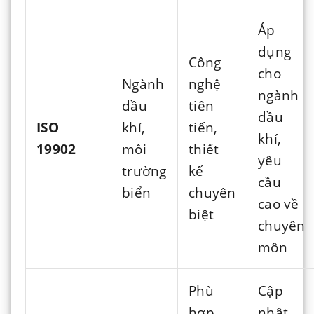
Áp
dụng
Công
cho
Ngành
nghệ
ngành
dầu
tiên
dầu
ISO
khí,
tiến,
khí,
19902
môi
thiết
yêu
trường
kế
cầu
biển
chuyên
cao về
biệt
chuyên
môn
Phù
Cập
hợp
nhật