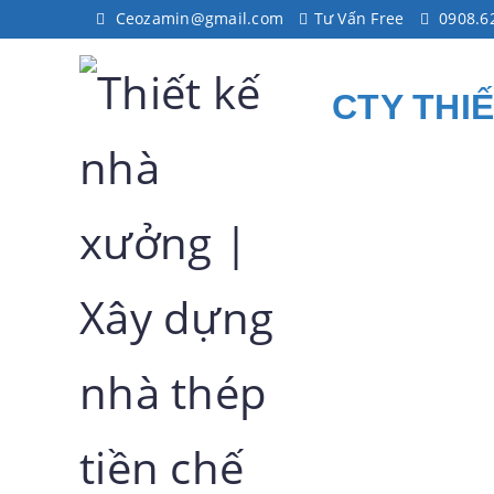
Ceozamin@gmail.com
Tư Vấn Free
0908.6
CTY THI