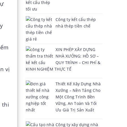
dự
Công ty kết cấu thép
ây
nhà thép tiền chế
kiểm
XIN PHÉP XÂY DỰNG
NHÀ XƯỞNG: HỒ SƠ –
QUY TRÌNH – CHI PHÍ &
n vị
KINH NGHIỆM THỰC TẾ
Thiết Kế Xây Dựng Nhà
Xưởng – Nền Tảng Cho
Một Công Trình Bền
Vững, An Toàn Và Tối
 thi
Ưu Giá Trị Sản Xuất
Công ty xây dựng nhà