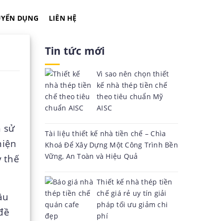
UYỂN DỤNG
LIÊN HỆ
Tin tức mới
Vì sao nên chọn thiết
kế nhà thép tiền chế
theo tiêu chuẩn Mỹ
AISC
h sử
Tài liệu thiết kế nhà tiền chế – Chìa
hiện
Khoá Để Xây Dựng Một Công Trình Bền
Vững, An Toàn và Hiệu Quả
y thế
Thiết kế nhà thép tiền
chế giá rẻ uy tín giải
ầu
pháp tối ưu giảm chi
 đề
phí