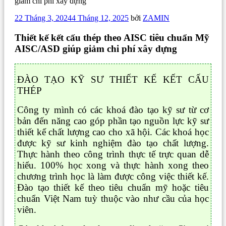
giảm chi phí xây dựng
Đăng
22 Tháng 3, 2024
4 Tháng 12, 2025
bởi
ZAMIN
trong
Thiết kế kết cấu thép theo AISC tiêu chuẩn Mỹ
AISC/ASD giúp giảm chi phí xây dựng
ĐÀO TẠO KỸ SƯ THIẾT KẾ KẾT CẤU
THÉP
Công ty mình có các khoá đào tạo kỹ sư từ cơ
bản đến năng cao góp phần tạo nguồn lực kỹ sư
thiết kế chất lượng cao cho xã hội. Các khoá học
được kỹ sư kinh nghiệm đào tạo chất lượng.
Thực hành theo công trình thực tế trực quan dễ
hiểu. 100% học xong và thực hành xong theo
chương trình học là làm được công việc thiết kế.
Đào tạo thiết kế theo tiêu chuẩn mỹ hoặc tiêu
chuẩn Việt Nam tuỳ thuộc vào như cầu của học
viên.