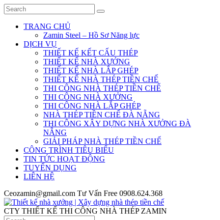
TRANG CHỦ
Zamin Steel – Hồ Sơ Năng lực
DỊCH VỤ
THIẾT KẾ KẾT CẤU THÉP
THIẾT KẾ NHÀ XƯỞNG
THIẾT KẾ NHÀ LẮP GHÉP
THIẾT KẾ NHÀ THÉP TIỀN CHẾ
THI CÔNG NHÀ THÉP TIỀN CHẾ
THI CÔNG NHÀ XƯỞNG
THI CÔNG NHÀ LẮP GHÉP
NHÀ THÉP TIỀN CHẾ ĐÀ NẴNG
THI CÔNG XÂY DỰNG NHÀ XƯỞNG ĐÀ
NẴNG
GIẢI PHÁP NHÀ THÉP TIỀN CHẾ
CÔNG TRÌNH TIÊU BIỂU
TIN TỨC HOẠT ĐỘNG
TUYỂN DỤNG
LIÊN HỆ
Ceozamin@gmail.com
Tư Vấn Free
0908.624.368
CTY THIẾT KẾ THI CÔNG NHÀ THÉP ZAMIN