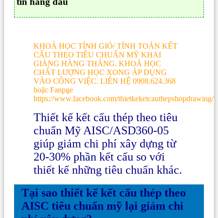
tín hàng đầu
KHOÁ HỌC TÍNH GIÓ/ TÍNH TOÁN KẾT
CẤU THEO TIÊU CHUẨN MỸ KHAI
GIẢNG HÀNG THÁNG. KHOÁ HỌC
CHẤT LƯỢNG HỌC XONG ÁP DỤNG
VÀO CÔNG VIỆC. LIÊN HỆ 0908.624.368
hoặc Fanpge
https://www.facebook.com/thietkeketcauthepshopdrawing/
Thiết kế kết cấu thép theo tiêu
chuẩn Mỹ AISC/ASD360-05
giúp giảm chi phí xây dựng từ
20-30% phần kết cấu so với
thiết kế những tiêu chuẩn khác.
Tại sao thiết kế kết cấu thép theo
AISC tiêu chuẩn mỹ lại giảm chi