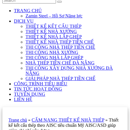
TRANG CHỦ
Zamin Steel – Hồ Sơ Năng lực
DỊCH VỤ
THIẾT KẾ KẾT CẤU THÉP
THIẾT KẾ NHÀ XƯỞNG
THIẾT KẾ NHÀ LẮP GHÉP
THIẾT KẾ NHÀ THÉP TIỀN CHẾ
THI CÔNG NHÀ THÉP TIỀN CHẾ
THI CÔNG NHÀ XƯỞNG
THI CÔNG NHÀ LẮP GHÉP
NHÀ THÉP TIỀN CHẾ ĐÀ NẴNG
THI CÔNG XÂY DỰNG NHÀ XƯỞNG ĐÀ
NẴNG
GIẢI PHÁP NHÀ THÉP TIỀN CHẾ
CÔNG TRÌNH TIÊU BIỂU
TIN TỨC HOẠT ĐỘNG
TUYỂN DỤNG
LIÊN HỆ
Trang chủ
»
CẨM NANG THIẾT KẾ NHÀ THÉP
»
Thiết
kế kết cấu thép theo AISC tiêu chuẩn Mỹ AISC/ASD giúp