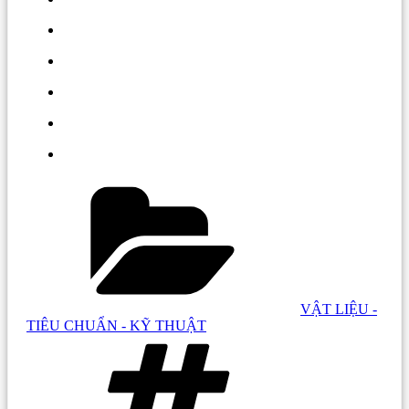
Danh
mục:
VẬT LIỆU -
TIÊU CHUẨN - KỸ THUẬT
Tag: