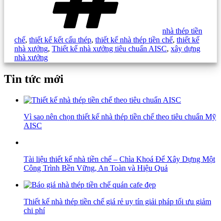
nhà thép tiền
chế
,
thiết kế kết cấu thép
,
thiết kế nhà thép tiền chế
,
thiết kế
nhà xưởng
,
Thiết kế nhà xưởng tiêu chuẩn AISC
,
xây dựng
nhà xưởng
Tin tức mới
Vì sao nên chọn thiết kế nhà thép tiền chế theo tiêu chuẩn Mỹ
AISC
Tài liệu thiết kế nhà tiền chế – Chìa Khoá Để Xây Dựng Một
Công Trình Bền Vững, An Toàn và Hiệu Quả
Thiết kế nhà thép tiền chế giá rẻ uy tín giải pháp tối ưu giảm
chi phí