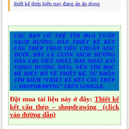
thiết kế thép hiện nay đang áp áp dụng
CÁC BẠN CÓ THỂ TÌM MUA CUỐN
SÁCH HƯỚNG DẪN THIẾT KẾ KẾT
CẤU THÉP THEO TIÊU CHUẨN AISC
DƯỚI. ĐÂY LÀ CUỐN SÁCH HƯỚNG
DẪN CHI TIẾT NHẤT, HAY NHẤT (CÓ
VIDEO HƯỚNG DẪN). NÊN TÌM ĐỌC
ĐỂ HIỂU RÕ VỀ THIẾT KẾ. TỪ KHÓA
TÌM KIẾM “THIẾT KẾ KẾT CẤU THÉP
– SHOPDRAWING” TRÊN GOOGLE.
Đặt mua tài liệu này ở đây:
Thiết kế
kết cấu thép – shopdrawing (click
vào đường dẫn)