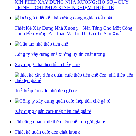
XIN PHÉP XÂY DỰNG NHÀ XƯỞNG: HỒ SƠ – QUY
TRÌNH – CHI PHÍ & KINH NGHIỆM THỰC TẾ
Thiết Kế Xây Dựng Nhà Xưởng – Nền Tảng Cho Một Công
Trình Bền Vững, An Toàn Và Tối Ưu Giá Trị Sản Xuất
Công ty xây dựng nhà xưởng uy tín chất lượng
Xây dựng nhà thép tiền chế giá rẻ
thiết kế quán cafe nhỏ đẹp giá rẻ
Xây dựng quán cafe thép tiền chế giá rẻ
Thi công quán cafe thép tiền chế trọn gói giá rẻ
Thiết kế quán cafe đẹp chất lượng