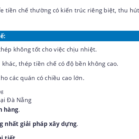
e tiền chế thường có kiến trúc riêng biệt, thu hú
hế
:
thép không tốt cho việc chịu nhiệt.
ệu khác, thép tiền chế có độ bền không cao.
ho các quán có chiều cao lớn.
tại Đà Nẵng
h hàng
.
ng nhất giải pháp xây dựng
.
i tiết
.