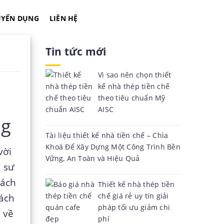
UYỂN DỤNG
LIÊN HỆ
Tin tức mới
Vì sao nên chọn thiết
kế nhà thép tiền chế
theo tiêu chuẩn Mỹ
AISC
ng
Tài liệu thiết kế nhà tiền chế – Chìa
Khoá Để Xây Dựng Một Công Trình Bền
vời
Vững, An Toàn và Hiệu Quả
ỹ sư
hách
Thiết kế nhà thép tiền
chế giá rẻ uy tín giải
cách
pháp tối ưu giảm chi
 về
phí