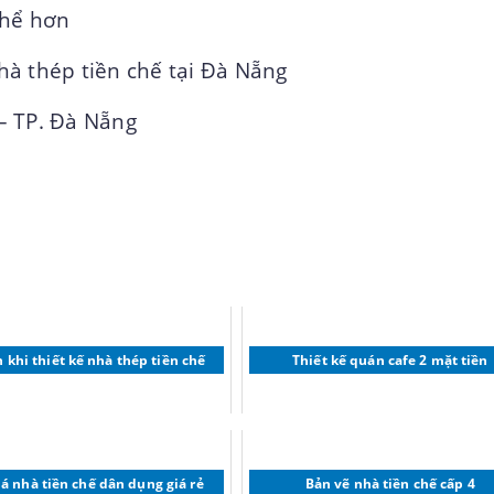
thể hơn
nhà thép tiền chế tại Đà Nẵng
– TP. Đà Nẵng
h khi thiết kế nhà thép tiền chế
Thiết kế quán cafe 2 mặt tiền
iá nhà tiền chế dân dụng giá rẻ
Bản vẽ nhà tiền chế cấp 4