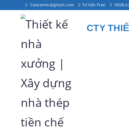
Ceozamin@gmail.com
Tư Vấn Free
0908.6
CTY THI