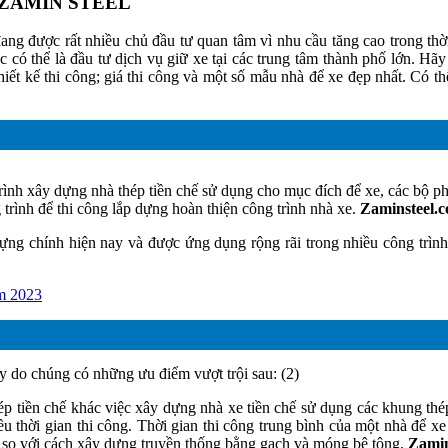
 tín ZAMIN STEEL
đang được rất nhiều chủ đầu tư quan tâm vì nhu cầu tăng cao trong th
c có thể là đầu tư dịch vụ giữ xe tại các trung tâm thành phố lớn. Hã
hiết kế thi công; giá thi công và một số mẫu nhà để xe đẹp nhất. Có t
rình xây dựng nhà thép tiền chế sử dụng cho mục đích để xe, các bộ p
trình để thi công lắp dựng hoàn thiện công trình nhà xe.
Zaminsteel.c
ng chính hiện nay và được ứng dụng rộng rãi trong nhiều công trìn
ăm 2023
y do chúng có những ưu điểm vượt trội sau: (2)
p tiền chế khác việc xây dựng nhà xe tiền chế sử dụng các khung th
u thời gian thi công. Thời gian thi công trung bình của một nhà để xe 
a so với cách xây dựng truyền thống bằng gạch và móng bê tông.
Zamin