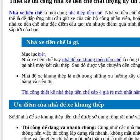
Thiết kế thi công nhà xe tiền chế chất lượng uy
Nhà xe tiền chế
là một dạng
nhà thép tiền chế
. Nhà xe tiền chế 
thể là để đáp ứng nhu cầu giữ xe của cán bộ công nhân viên, hoặ
nhà xe tiền chế như đặc điểm cấu tạo; ưu nhược điểm; quá trình t
sắp tới của bạn.
Nhà xe tiền chế là gì.
Mục lục
hiện
Nhà xe tiền chế hay
nhà để xe khung thép tiền chế
là công t
tại nhà máy kết cấu thép. Sau đó được vận chuyển đến công 
Nhà để xe khung thép là một trong những xu hướng xây dự
hàng và siêu thị.
Thi công thiết kế nhà thép tiền chế cấp 4 giá rẻ mới nhất n
Ưu điểm của nhà để xe khung thép
Sở dĩ nhà để xe khung thép tiền chế được sử dụng rộng rãi như vậ
Thi công dễ dàng và nhanh chóng:
Cũng như các nhà thé
thống nên việc thi công lắp dựng rất nhanh, không mất nhiề
công và lắp ghép chỉ bằng một nửa thậm chí là một phần b