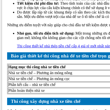
Tiết kiệm chi phí đầu tư:
Theo tính toán của các nhà đầu
vực ít chịu lực của cấu kiện khung chính có thể sử dụng ít v
Do được lắp ráp từ các khung thép có sẵn theo các kích 
sẵn. Một ưu điểm vượt trội của nhà để xe ô tô tiền chế là c
Những ưu điểm tuyệt vời này giúp cho chủ đầu tư tiết kiệm được rấ
Nhỏ gọn, tối ưu diện tích sử dụng:
Một trong những ưu đi
gian mở, không tốn không gian cho các cột chống nên tối ư
Thi công thiết kế nhà thép tiền chế cấp 4 giá rẻ mới nhất n
Báo giá thiết kế thi công nhà để xe tiền chế trọn 
Hạng mục thi công nhà xe tiền chế
Nhà xe tiền chế – Phương án móng nông
Nhà xe tiền chế – Phương án móng cọc
Phần kết cấu – nhà xe tiền chế
Phần hoàn thiện nhà xe
Thi công xây dựng nhà xe tiền chế