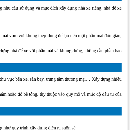
ững nhu cầu sử dụng và mục đích xây dựng nhà xe riêng, nhà để xe
ế mái vòm với khung thép dùng để tạo nên một phần mái đơn giản,
xây dựng nhà để xe với phần mái và khung dựng, không cần phần bao
c khu vực bến xe, sân bay, trung tâm thương mại… Xây dựng nhiều
p nhám hoặc đổ bê tông, tùy thuộc vào quy mô và mức độ đầu tư của
g như quy trình xây dựng diễn ra suôn sẻ.