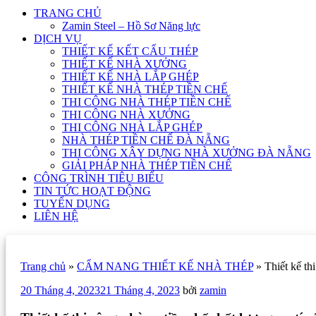
TRANG CHỦ
Zamin Steel – Hồ Sơ Năng lực
DỊCH VỤ
THIẾT KẾ KẾT CẤU THÉP
THIẾT KẾ NHÀ XƯỞNG
THIẾT KẾ NHÀ LẮP GHÉP
THIẾT KẾ NHÀ THÉP TIỀN CHẾ
THI CÔNG NHÀ THÉP TIỀN CHẾ
THI CÔNG NHÀ XƯỞNG
THI CÔNG NHÀ LẮP GHÉP
NHÀ THÉP TIỀN CHẾ ĐÀ NẴNG
THI CÔNG XÂY DỰNG NHÀ XƯỞNG ĐÀ NẴNG
GIẢI PHÁP NHÀ THÉP TIỀN CHẾ
CÔNG TRÌNH TIÊU BIỂU
TIN TỨC HOẠT ĐỘNG
TUYỂN DỤNG
LIÊN HỆ
Trang chủ
»
CẨM NANG THIẾT KẾ NHÀ THÉP
»
Thiết kế t
Đăng
20 Tháng 4, 2023
21 Tháng 4, 2023
bởi
zamin
trong