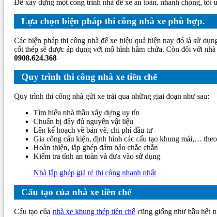
Để xây dựng một công trình nhà để xe an toàn, nhanh chóng, tối ưu
Lựa chọn biện pháp thi công nhà xe phù hợp.
Các biện pháp thi công nhà để xe hiệu quả hiện nay đó là sử dụ
cốt thép sẽ được áp dụng với mô hình hầm chứa. Còn đối với nhà đ
0908.624.368
Quy trình thi công nhà xe tiền chế
Quy trình thi công nhà gửi xe trải qua những giai đoạn như sau:
Tìm hiểu nhà thầu xây dựng uy tín
Chuẩn bị đầy đủ nguyên vật liệu
Lên kế hoạch về bản vẽ, chi phí đầu tư
Gia công cấu kiện, định hình các cấu tạo khung mái,… theo 
Hoàn thiện, lắp ghép đảm bảo chắc chắn
Kiểm tra tính an toàn và đưa vào sử dụng
Nhà lắp ghép giá rẻ thi công nhanh nhất
Cấu tạo của nhà xe tiền chế
Cấu tạo của
nhà xe khung thép tiền chế
cũng giống như hầu hết nh