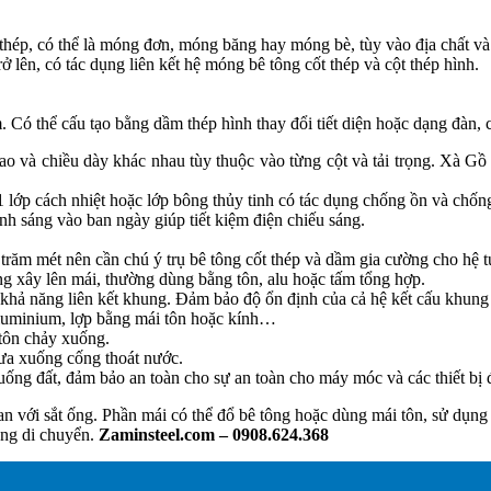
thép, có thể là móng đơn, móng băng hay móng bè, tùy vào địa chất v
ên, có tác dụng liên kết hệ móng bê tông cốt thép và cột thép hình.
m. Có thể cấu tạo bằng dầm thép hình thay đổi tiết diện hoặc dạng đà
cao và chiều dày khác nhau tùy thuộc vào từng cột và tải trọng. Xà Gồ
 1 lớp cách nhiệt hoặc lớp bông thủy tinh có tác dụng chống ồn và chốn
nh sáng vào ban ngày giúp tiết kiệm điện chiếu sáng.
răm mét nên cần chú ý trụ bê tông cốt thép và dầm gia cường cho hệ 
g xây lên mái, thường dùng bằng tôn, alu hoặc tấm tổng hợp.
 khả năng liên kết khung. Đảm bảo độ ổn định của cả hệ kết cấu khung 
aluminium, lợp bằng mái tôn hoặc kính…
tôn chảy xuống.
ưa xuống cống thoát nước.
xuống đất, đảm bảo an toàn cho sự an toàn cho máy móc và các thiết bị đ
can với sắt ống. Phần mái có thể đổ bê tông hoặc dùng mái tôn, sử d
àng di chuyển.
Zaminsteel.com – 0908.624.368