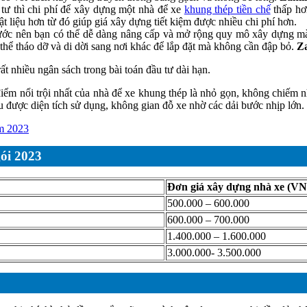
 tư thì chi phí để xây dựng một nhà để xe
khung thép tiền chế
thấp hơn
ật liệu hơn từ đó giúp giá xây dựng tiết kiệm được nhiều chi phí hơn.
thước nên bạn có thể dễ dàng nâng cấp và mở rộng quy mô xây dựng mà
ó thể tháo dỡ và di dời sang nơi khác để lắp đặt mà không cần đập bỏ.
Za
t nhiều ngân sách trong bài toán đầu tư dài hạn.
ểm nổi trội nhất của nhà để xe khung thép là nhỏ gọn, không chiếm n
u được diện tích sử dụng, không gian đỗ xe nhờ các dải bước nhịp lớn.
ăm 2023
gói 2023
Đơn giá xây dựng nhà xe (V
500.000 – 600.000
600.000 – 700.000
1.400.000 – 1.600.000
3.000.000- 3.500.000