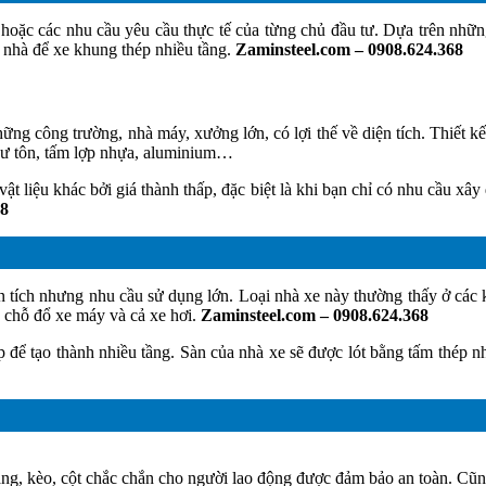
hế hoặc các nhu cầu yêu cầu thực tế của từng chủ đầu tư. Dựa trên nh
à nhà để xe khung thép nhiều tầng.
Zaminsteel.com – 0908.624.368
ng công trường, nhà máy, xưởng lớn, có lợi thế về diện tích. Thiết k
hư tôn, tấm lợp nhựa, aluminium…
vật liệu khác bởi giá thành thấp, đặc biệt là khi bạn chỉ có nhu cầu 
68
n tích nhưng nhu cầu sử dụng lớn. Loại nhà xe này thường thấy ở cá
ề chỗ đổ xe máy và cả xe hơi.
Zaminsteel.com – 0908.624.368
hép để tạo thành nhiều tầng. Sàn của nhà xe sẽ được lót bằng tấm thé
giằng, kèo, cột chắc chắn cho người lao động được đảm bảo an toàn. Cũn