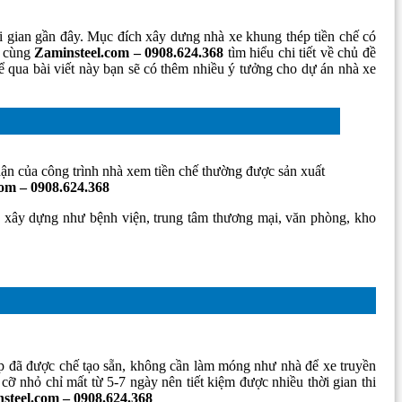
ời gian gần đây. Mục đích xây dưng nhà xe khung thép tiền chế có
y cùng
Zaminsteel.com – 0908.624.368
tìm hiểu chi tiết về chủ đề
hể qua bài viết này bạn sẽ có thêm nhiều ý tưởng cho dự án nhà xe
hận của công trình nhà xem tiền chế thường được sản xuất
om – 0908.624.368
h xây dựng như bệnh viện, trung tâm thương mại, văn phòng, kho
ép đã được chế tạo sẵn, không cần làm móng như nhà để xe truyền
cỡ nhỏ chỉ mất từ 5-7 ngày nên tiết kiệm được nhiều thời gian thi
steel.com – 0908.624.368