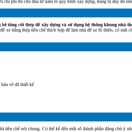
 chi phí thì chủ đầu tư nắm rõ quy trình xây dựng, trang bị đầy đủ nh
ng
bê tông cốt thép để xây dựng và sử dụng hệ thống khung nhà thé
ể xe bằng thép tiền chế thích hợp để làm nhà để xe lộ thiên, có mãi ch
bản vẽ đã thiết kế
à tiền chế nói chung. Có thể kể đến một số thành phần đáng chú ý n