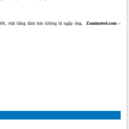
 nước, mặt bằng đảm bảo không bị ngập úng.
Zaminsteel.com –