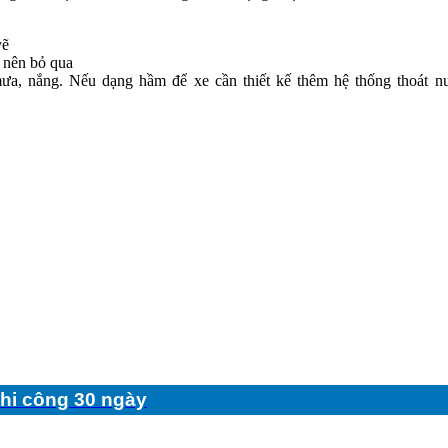
vẽ
 nên bỏ qua
mưa, nắng. Nếu dạng hầm để xe cần thiết kế thêm hệ thống thoát
thi công 30 ngày