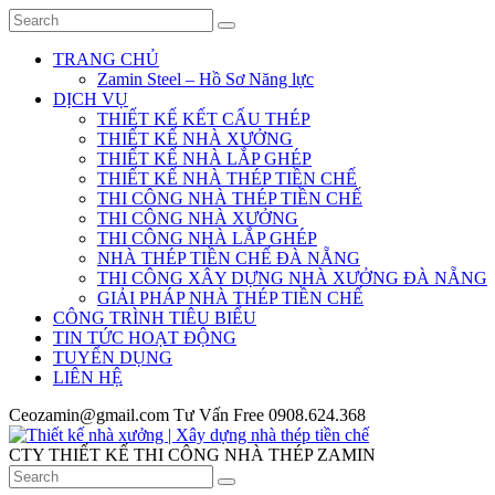
TRANG CHỦ
Zamin Steel – Hồ Sơ Năng lực
DỊCH VỤ
THIẾT KẾ KẾT CẤU THÉP
THIẾT KẾ NHÀ XƯỞNG
THIẾT KẾ NHÀ LẮP GHÉP
THIẾT KẾ NHÀ THÉP TIỀN CHẾ
THI CÔNG NHÀ THÉP TIỀN CHẾ
THI CÔNG NHÀ XƯỞNG
THI CÔNG NHÀ LẮP GHÉP
NHÀ THÉP TIỀN CHẾ ĐÀ NẴNG
THI CÔNG XÂY DỰNG NHÀ XƯỞNG ĐÀ NẴNG
GIẢI PHÁP NHÀ THÉP TIỀN CHẾ
CÔNG TRÌNH TIÊU BIỂU
TIN TỨC HOẠT ĐỘNG
TUYỂN DỤNG
LIÊN HỆ
Ceozamin@gmail.com
Tư Vấn Free
0908.624.368
CTY THIẾT KẾ THI CÔNG NHÀ THÉP ZAMIN