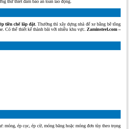
ững thứ thiết đảm bảo an toàn lao động.
p tiền chế lắp đặt
. Thường thì xây dựng nhà để xe bằng bê tông
e. Có thể thiết kế thành bãi với nhiều khu vực.
Zaminsteel.com –
hư: móng, ép cọc, ép cừ, móng băng hoặc móng đơn tùy theo trọng