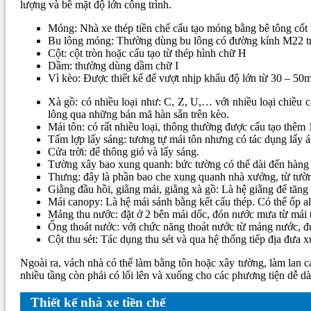
lượng và bề mặt độ lớn công trình.
Móng: Nhà xe thép tiền chế cấu tạo móng bằng bê tông cốt 
Bu lông móng: Thường dùng bu lông có đường kính M22 trở l
Cột: cột tròn hoặc cấu tạo từ thép hình chữ H
Dầm: thường dùng dầm chữ I
Vì kèo: Được thiết kế để vượt nhịp khẩu độ lớn từ 30 – 50
Xà gồ: có nhiều loại như: C, Z, U,… với nhiều loại chiều 
lông qua những bản mã hàn sẵn trên kèo.
Mái tôn: có rất nhiều loại, thông thường được cấu tạo thêm
Tấm lợp lấy sáng: tương tự mái tôn nhưng có tác dụng lấy á
Cửa trời: để thông gió và lấy sáng.
Tường xây bao xung quanh: bức tường có thể dài đến hàng t
Thưng: đây là phần bao che xung quanh nhà xưởng, từ tườn
Giằng đầu hồi, giằng mái, giằng xà gồ: Là hệ giằng để tăng
Mái canopy: Là hệ mái sảnh bằng kết cấu thép. Có thể ốp 
Máng thu nước: đặt ở 2 bên mái dốc, đón nước mưa từ mái 
Ống thoát nước: với chức năng thoát nước từ máng nước, đ
Cột thu sét: Tác dụng thu sét và qua hệ thống tiếp địa đưa 
Ngoài ra, vách nhà có thể làm bằng tôn hoặc xây tường, làm lan 
nhiều tầng còn phải có lối lên và xuống cho các phương tiện dễ d
Thiết kế nhà xe tiền chế