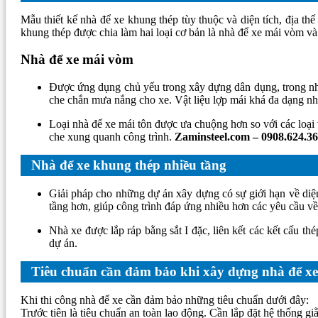
Mẫu thiết kế nhà để xe khung thép tùy thuộc và diện tích, địa t
khung thép được chia làm hai loại cơ bản là nhà để xe mái vòm v
Nhà để xe mái vòm
Được ứng dụng chủ yếu trong xây dựng dân dụng, trong nhữ
che chắn mưa nắng cho xe. Vật liệu lợp mái khá đa dạng n
Loại nhà để xe mái tôn được ưa chuộng hơn so với các loại 
che xung quanh công trình.
Zaminsteel.com – 0908.624.3
Nhà để xe khung thép nhiều tầng
Giải pháp cho những dự án xây dựng có sự giới hạn về diệ
tầng hơn, giúp công trình đáp ứng nhiều hơn các yêu cầu v
Nhà xe được lắp ráp bằng sắt I đặc, liên kết các kết cấu t
dự án.
Tiêu chuẩn cần đảm bảo khi xây dựng nhà để xe
Khi thi công nhà để xe cần đảm bảo những tiêu chuẩn dưới đây:
Trước tiên là tiêu chuẩn an toàn lao động. Cần lắp đặt hệ thống 