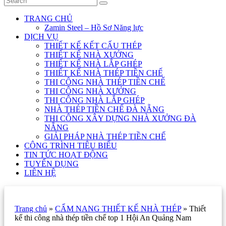
TRANG CHỦ
Zamin Steel – Hồ Sơ Năng lực
DỊCH VỤ
THIẾT KẾ KẾT CẤU THÉP
THIẾT KẾ NHÀ XƯỞNG
THIẾT KẾ NHÀ LẮP GHÉP
THIẾT KẾ NHÀ THÉP TIỀN CHẾ
THI CÔNG NHÀ THÉP TIỀN CHẾ
THI CÔNG NHÀ XƯỞNG
THI CÔNG NHÀ LẮP GHÉP
NHÀ THÉP TIỀN CHẾ ĐÀ NẴNG
THI CÔNG XÂY DỰNG NHÀ XƯỞNG ĐÀ
NẴNG
GIẢI PHÁP NHÀ THÉP TIỀN CHẾ
CÔNG TRÌNH TIÊU BIỂU
TIN TỨC HOẠT ĐỘNG
TUYỂN DỤNG
LIÊN HỆ
Trang chủ
»
CẨM NANG THIẾT KẾ NHÀ THÉP
»
Thiết
kế thi công nhà thép tiền chế top 1 Hội An Quảng Nam