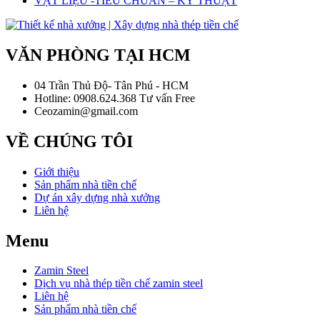
VẬT LIỆU -TIÊU CHUẨN – KỸ THUẬT
VĂN PHÒNG TẠI HCM
04 Trần Thủ Độ- Tân Phú - HCM
Hotline: 0908.624.368 Tư vấn Free
Ceozamin@gmail.com
VỀ CHÚNG TÔI
Giới thiệu
Sản phẩm nhà tiền chế
Dự án xây dựng nhà xưởng
Liên hệ
Menu
Zamin Steel
Dịch vụ nhà thép tiền chế zamin steel
Liên hệ
Sản phẩm nhà tiền chế