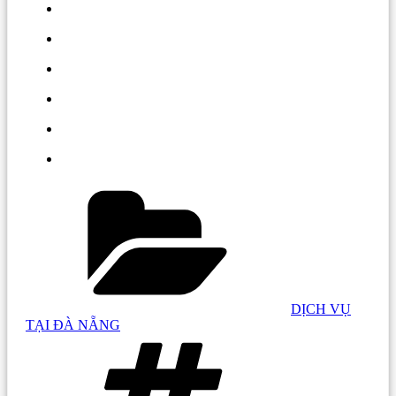
Danh
mục:
DỊCH VỤ
TẠI ĐÀ NẴNG
Tag: