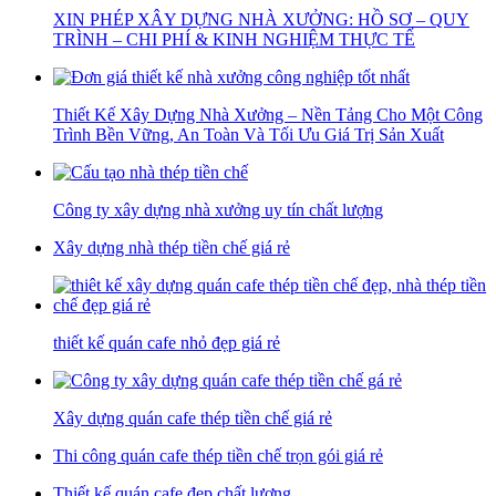
XIN PHÉP XÂY DỰNG NHÀ XƯỞNG: HỒ SƠ – QUY
TRÌNH – CHI PHÍ & KINH NGHIỆM THỰC TẾ
Thiết Kế Xây Dựng Nhà Xưởng – Nền Tảng Cho Một Công
Trình Bền Vững, An Toàn Và Tối Ưu Giá Trị Sản Xuất
Công ty xây dựng nhà xưởng uy tín chất lượng
Xây dựng nhà thép tiền chế giá rẻ
thiết kế quán cafe nhỏ đẹp giá rẻ
Xây dựng quán cafe thép tiền chế giá rẻ
Thi công quán cafe thép tiền chế trọn gói giá rẻ
Thiết kế quán cafe đẹp chất lượng