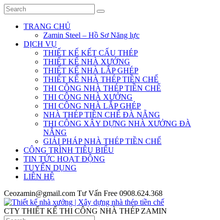
TRANG CHỦ
Zamin Steel – Hồ Sơ Năng lực
DỊCH VỤ
THIẾT KẾ KẾT CẤU THÉP
THIẾT KẾ NHÀ XƯỞNG
THIẾT KẾ NHÀ LẮP GHÉP
THIẾT KẾ NHÀ THÉP TIỀN CHẾ
THI CÔNG NHÀ THÉP TIỀN CHẾ
THI CÔNG NHÀ XƯỞNG
THI CÔNG NHÀ LẮP GHÉP
NHÀ THÉP TIỀN CHẾ ĐÀ NẴNG
THI CÔNG XÂY DỰNG NHÀ XƯỞNG ĐÀ
NẴNG
GIẢI PHÁP NHÀ THÉP TIỀN CHẾ
CÔNG TRÌNH TIÊU BIỂU
TIN TỨC HOẠT ĐỘNG
TUYỂN DỤNG
LIÊN HỆ
Ceozamin@gmail.com
Tư Vấn Free
0908.624.368
CTY THIẾT KẾ THI CÔNG NHÀ THÉP ZAMIN