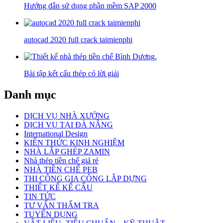
Hướng dẫn sử dụng phần mềm SAP 2000
autocad 2020 full crack taimienphi
Bài tập kết cấu thép có lời giải
Danh mục
DỊCH VỤ NHÀ XƯỞNG
DỊCH VỤ TẠI ĐÀ NẴNG
International Design
KIẾN THỨC KINH NGHIỆM
NHÀ LẮP GHÉP ZAMIN
Nhà thép tiền chế giá rẻ
NHÀ TIỀN CHẾ PEB
THI CÔNG GIA CÔNG LẮP DỰNG
THIẾT KẾ KẾ CẤU
TIN TỨC
TƯ VẤN THẨM TRA
TUYỂN DỤNG