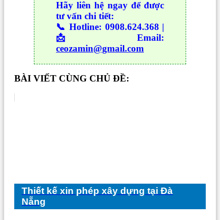
Hãy liên hệ ngay để được
tư vấn chi tiết:
📞 Hotline: 0908.624.368 |
📩 Email:
ceozamin@gmail.com
BÀI VIẾT CÙNG CHỦ ĐỀ:
Thiết kế xin phép xây dựng tại Đà
Nẵng