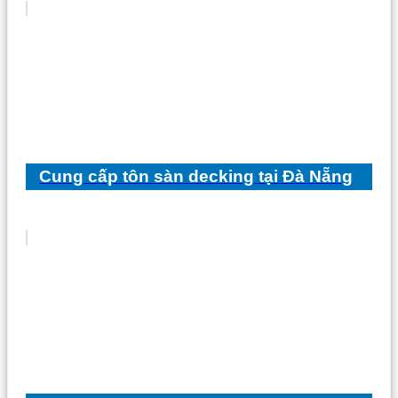
Cung cấp tôn sàn decking tại Đà Nẵng