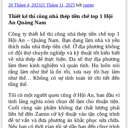
Đăng
20 Tháng 4, 2023
21 Tháng 11, 2025
bởi
zamin
trong
Thiết kế thi công nhà thép tiền chế top 1 Hội
An Quảng Nam
Công ty thiết kế thi công nhà thép tiền chế top 1
Hội An – Quảng Nam. Bạn đang làm nhà
và yêu
thích mẫu nhà thép tiền chế. Ở địa phương không
có đội thợ chuyên nghiệp và kỹ thuật tốt hiểu biết
về nhà thép để thực hiện. Đa số thợ địa phương
làm theo kinh nghiệm và quán tính. Họ luôn nói
rằng làm như thế là ổn rồi, xưa nay tôi hay làm
như thế… Không có sự tính toán từ chi tiết đến
tổng thể.
Tôi có một người quen cũng ở Hội An, ban đầu vì
tình làng nghĩa xóm chọn để làm cho thuận tiện.
Cuối cùng sản phẩm không đạt chất lượng phải
liên hệ đến Zamin cử kỹ thuật vào tận công trình
để tư vấn và đưa phương án khắc phục sửa chữa.
Nếu bạn có thời gian tôi sẽ dẫn bạn đến công trính