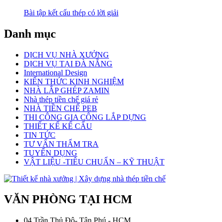
Bài tập kết cấu thép có lời giải
Danh mục
DỊCH VỤ NHÀ XƯỞNG
DỊCH VỤ TẠI ĐÀ NẴNG
International Design
KIẾN THỨC KINH NGHIỆM
NHÀ LẮP GHÉP ZAMIN
Nhà thép tiền chế giá rẻ
NHÀ TIỀN CHẾ PEB
THI CÔNG GIA CÔNG LẮP DỰNG
THIẾT KẾ KẾ CẤU
TIN TỨC
TƯ VẤN THẨM TRA
TUYỂN DỤNG
VẬT LIỆU -TIÊU CHUẨN – KỸ THUẬT
VĂN PHÒNG TẠI HCM
04 Trần Thủ Độ- Tân Phú - HCM