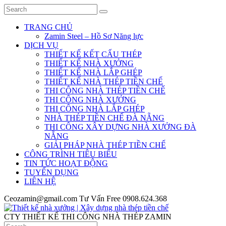
TRANG CHỦ
Zamin Steel – Hồ Sơ Năng lực
DỊCH VỤ
THIẾT KẾ KẾT CẤU THÉP
THIẾT KẾ NHÀ XƯỞNG
THIẾT KẾ NHÀ LẮP GHÉP
THIẾT KẾ NHÀ THÉP TIỀN CHẾ
THI CÔNG NHÀ THÉP TIỀN CHẾ
THI CÔNG NHÀ XƯỞNG
THI CÔNG NHÀ LẮP GHÉP
NHÀ THÉP TIỀN CHẾ ĐÀ NẴNG
THI CÔNG XÂY DỰNG NHÀ XƯỞNG ĐÀ
NẴNG
GIẢI PHÁP NHÀ THÉP TIỀN CHẾ
CÔNG TRÌNH TIÊU BIỂU
TIN TỨC HOẠT ĐỘNG
TUYỂN DỤNG
LIÊN HỆ
Ceozamin@gmail.com
Tư Vấn Free
0908.624.368
CTY THIẾT KẾ THI CÔNG NHÀ THÉP ZAMIN