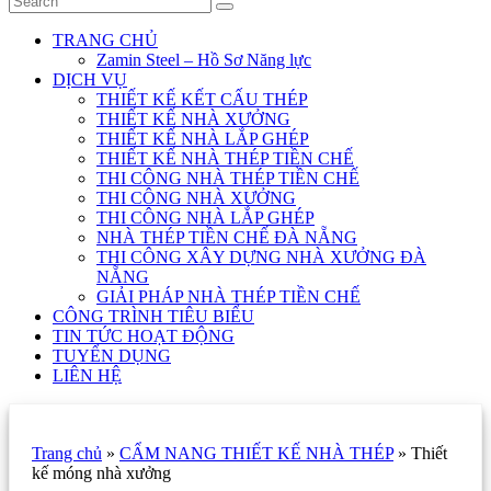
TRANG CHỦ
Zamin Steel – Hồ Sơ Năng lực
DỊCH VỤ
THIẾT KẾ KẾT CẤU THÉP
THIẾT KẾ NHÀ XƯỞNG
THIẾT KẾ NHÀ LẮP GHÉP
THIẾT KẾ NHÀ THÉP TIỀN CHẾ
THI CÔNG NHÀ THÉP TIỀN CHẾ
THI CÔNG NHÀ XƯỞNG
THI CÔNG NHÀ LẮP GHÉP
NHÀ THÉP TIỀN CHẾ ĐÀ NẴNG
THI CÔNG XÂY DỰNG NHÀ XƯỞNG ĐÀ
NẴNG
GIẢI PHÁP NHÀ THÉP TIỀN CHẾ
CÔNG TRÌNH TIÊU BIỂU
TIN TỨC HOẠT ĐỘNG
TUYỂN DỤNG
LIÊN HỆ
Trang chủ
»
CẨM NANG THIẾT KẾ NHÀ THÉP
»
Thiết
kế móng nhà xưởng