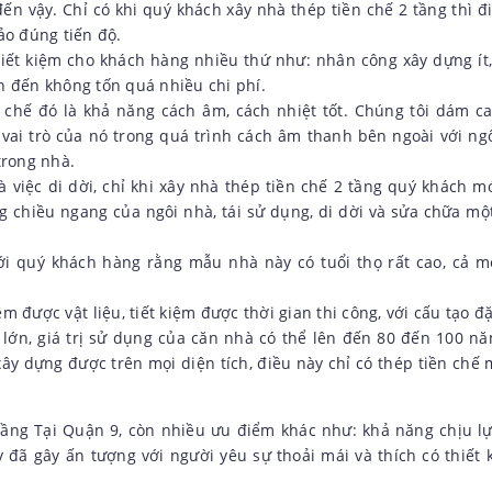
n vậy. Chỉ có khi quý khách xây nhà thép tiền chế 2 tầng thì đ
ảo đúng tiến độ.
 tiết kiệm cho khách hàng nhiều thứ như: nhân công xây dựng ít
 đến không tốn quá nhiều chi phí.
n chế đó là khả năng cách âm, cách nhiệt tốt. Chúng tôi dám c
 vai trò của nó trong quá trình cách âm thanh bên ngoài với ng
trong nhà.
việc di dời, chỉ khi xây nhà thép tiền chế 2 tầng quý khách m
 chiều ngang của ngôi nhà, tái sử dụng, di dời và sửa chữa mộ
với quý khách hàng rằng mẫu nhà này có tuổi thọ rất cao, cả m
m được vật liệu, tiết kiệm được thời gian thi công, với cấu tạo đặ
 lớn, giá trị sử dụng của căn nhà có thể lên đến 80 đến 100 nă
xây dựng được trên mọi diện tích, điều này chỉ có thép tiền chế 
tầng
Tại Quận 9, còn nhiều ưu điểm khác như: khả năng chịu lự
 đã gây ấn tượng với người yêu sự thoải mái và thích có thiết 