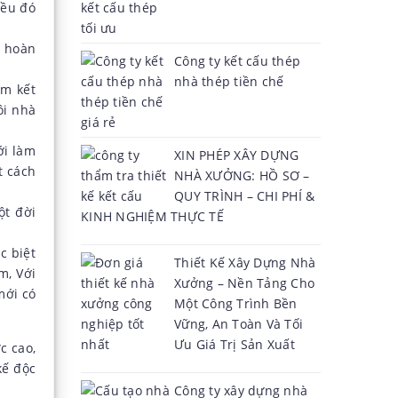
iều đó
, hoàn
Công ty kết cấu thép
nhà thép tiền chế
am kết
ôi nhà
ới làm
XIN PHÉP XÂY DỰNG
t cách
NHÀ XƯỞNG: HỒ SƠ –
QUY TRÌNH – CHI PHÍ &
ột đời
KINH NGHIỆM THỰC TẾ
c biệt
Thiết Kế Xây Dựng Nhà
m, Với
Xưởng – Nền Tảng Cho
mới có
Một Công Trình Bền
Vững, An Toàn Và Tối
Ưu Giá Trị Sản Xuất
c cao,
kế độc
Công ty xây dựng nhà