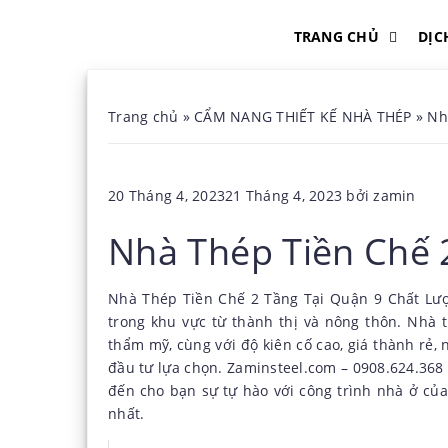
TRANG CHỦ
DỊC
Trang chủ
»
CẨM NANG THIẾT KẾ NHÀ THÉP
»
Nh
Đăng
20 Tháng 4, 2023
21 Tháng 4, 2023
bởi
zamin
trong
Nhà Thép Tiền Chế 
Nhà Thép Tiền Chế 2 Tầng
Tại Quận 9 Chất Lượ
trong khu vực từ thành thị và nông thôn. Nhà t
thẩm mỹ, cùng với độ kiên cố cao, giá thành rẻ,
đầu tư lựa chọn. Zaminsteel.com – 0908.624.368 
đến cho bạn sự tự hào với công trình nhà ở của
nhất.