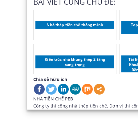
BÀI VIẾT CÙNG CHỦ ĐỀ:
Nhà thép tiền chế thông minh
Top
Kiến trúc nhà khung thép 2 tầng
Tài l
sang trọng
Khoá
Bền
Chia sẻ hữu ích
Danh
NHÀ TIỀN CHẾ PEB
mục:
Tag:
Công ty thi công nhà thép tiền chế
,
Đơn vị thi cô