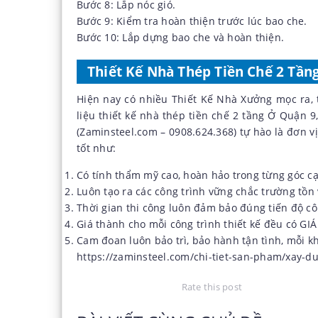
Bước 8: Lắp nóc gió.
Bước 9: Kiểm tra hoàn thiện trước lúc bao che.
Bước 10: Lắp dựng bao che và hoàn thiện.
Thiết Kế Nhà Thép Tiền Chế 2 Tầng
Hiện nay có nhiều Thiết Kế Nhà Xưởng mọc ra, t
liệu thiết kế nhà thép tiền chế 2 tầng Ở Quận 9
(Zaminsteel.com – 0908.624.368) tự hào là đơn v
tốt như:
Có tính thẩm mỹ cao, hoàn hảo trong từng góc c
Luôn tạo ra các công trình vững chắc trường tồn 
Thời gian thi công luôn đảm bảo đúng tiến độ cô
Giá thành cho mỗi công trình thiết kế đều có G
Cam đoan luôn bảo trì, bảo hành tận tình, mỗi kh
https://zaminsteel.com/chi-tiet-san-pham/xay-d
Rate this post