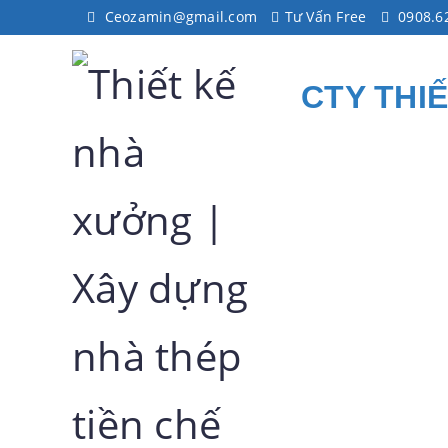
Ceozamin@gmail.com
Tư Vấn Free
0908.6
CTY THI