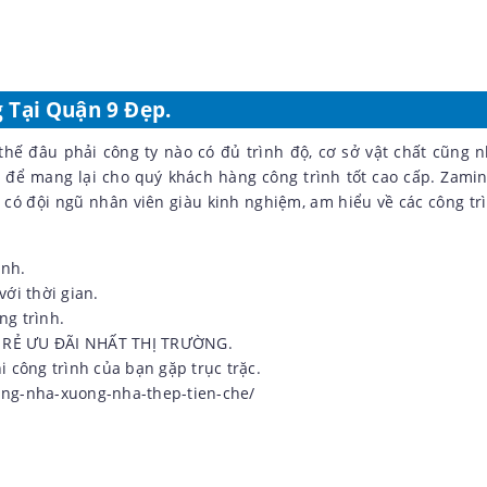
 Tại Quận 9 Đẹp.
hế đâu phải công ty nào có đủ trình độ, cơ sở vật chất cũng n
, để mang lại cho quý khách hàng công trình tốt cao cấp. Zamin
ị có đội ngũ nhân viên giàu kinh nghiệm, am hiểu về các công tr
ạnh.
với thời gian.
ng trình.
IÁ RẺ ƯU ĐÃI NHẤT THỊ TRƯỜNG.
i công trình của bạn gặp trục trặc.
ung-nha-xuong-nha-thep-tien-che/