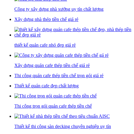
Công ty xây dựng nhà xưởng uy tín chất lượng
Xây dựng nhà thép tiền chế giá rẻ
thiết kế quán cafe nhỏ đẹp giá rẻ
Xây dựng quán cafe thép tiền chế giá rẻ
Thi công quán cafe thép tiền chế trọn gói giá rẻ
Thiết kế quán cafe đẹp chất lượng
Thi công trọn gói quán cafe thép tiền chế
Thiết kế thi công sàn decking chuyên nghiệp uy tín