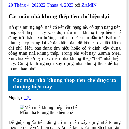
Đăng
20 Tháng 4, 2023
22 Tháng 4, 2023
bởi
ZAMIN
trong
Các mẫu nhà khung thép tiền chế hiện đại
Bỏ qua những ngôi nhà có kết cầu nặng nề, cố định bằng bên
tông cốt thép. Thay vào đó, mẫu nhà khung thép tiền chế
đang trở thành xu hướng mới cho các chủ đầu tư. Bởi nhà
khung thép mang lại vẻ đẹp hiện đại, độ bền cao và tiết kiệm
chi phí. Nếu bạn đang tìm hiểu hoặc có ý định xây dựng
công trình nhà khung thép. Trong bài viết này. Zamin Steel
xin chia sẻ tới bạn các mẫu nhà khung thép “hot” nhất hiện
nay. Cùng kinh nghiệm xây dựng nhà khung thép để bạn
tham khảo nhé!
Các mẫu nhà khung thép tiền chế được ưa
chuộng hiện nay
Mục lục
hiện
Mẫu nhà khung thép tiền chế
Để giúp người tiêu dùng có nhu cầu xây dựng nhà khung
thép tiền chế vừa hiện đại, vừa tiết kiệm. Zamin Steel xin gửi