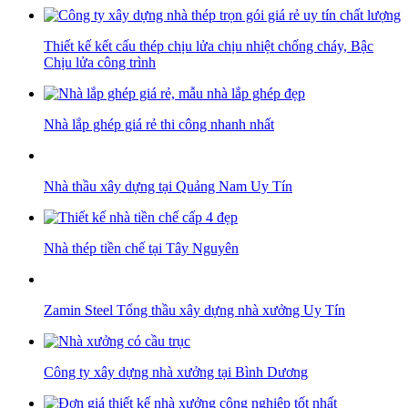
Thiết kế kết cấu thép chịu lửa chịu nhiệt chống cháy, Bậc
Chịu lửa công trình
Nhà lắp ghép giá rẻ thi công nhanh nhất
Nhà thầu xây dựng tại Quảng Nam Uy Tín
Nhà thép tiền chế tại Tây Nguyên
Zamin Steel Tổng thầu xây dựng nhà xưởng Uy Tín
Công ty xây dựng nhà xưởng tại Bình Dương