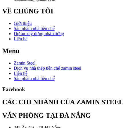
VỀ CHÚNG TÔI
Giới thiệu
Sản phẩm nhà tiền chế
Dự án xây dựng nhà xưởng
Liên hệ
Menu
Zamin Steel
Dịch vụ nhà thép tiền chế zamin steel
Liên hệ
Sản phẩm nhà tiền chế
Facebook
CÁC CHI NHÁNH CỦA ZAMIN STEEL
VĂN PHÒNG TẠI ĐÀ NẲNG
245 Âu Cơ - TP. Đà Nẵng