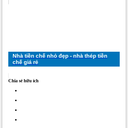
Nhà tiền chế nhỏ đẹp - nhà thép tiền
chế giá rẻ
Chia sẻ hữu ích