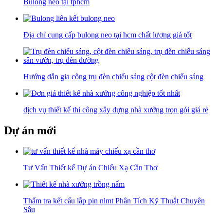
Bulong neo tại tphcm
Địa chỉ cung cấp bulong neo tại hcm chất lượng giá tốt
Hướng dẫn gia công trụ đèn chiếu sáng cột đèn chiếu sáng
dịch vụ thiết kế thi công xây dựng nhà xưởng trọn gói giá rẻ
Dự án mới
Tư Vấn Thiết kế Dự án Chiếu Xạ Cần Thơ
Thẩm tra kết cấu lắp pin nlmt Phân Tích Kỹ Thuật Chuyên
Sâu