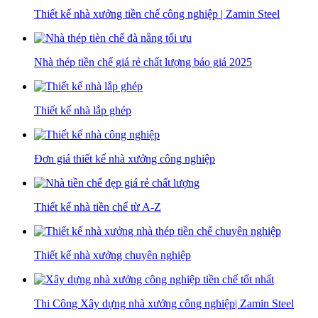
Thiết kế nhà xưởng tiền chế công nghiệp | Zamin Steel
Nhà thép tiền chế giá rẻ chất lượng báo giá 2025
Thiết kế nhà lắp ghép
Đơn giá thiết kế nhà xưởng công nghiệp
Thiết kế nhà tiền chế từ A-Z
Thiết kế nhà xưởng chuyên nghiệp
Thi Công Xây dựng nhà xưởng công nghiệp| Zamin Steel