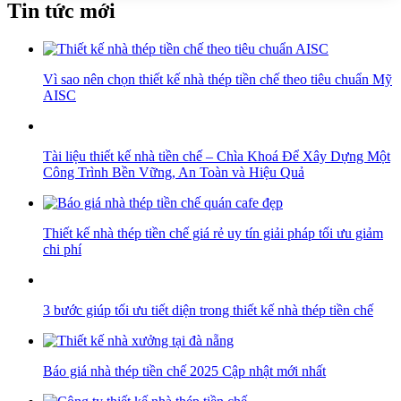
Tin tức mới
Vì sao nên chọn thiết kế nhà thép tiền chế theo tiêu chuẩn Mỹ
AISC
Tài liệu thiết kế nhà tiền chế – Chìa Khoá Để Xây Dựng Một
Công Trình Bền Vững, An Toàn và Hiệu Quả
Thiết kế nhà thép tiền chế giá rẻ uy tín giải pháp tối ưu giảm
chi phí
3 bước giúp tối ưu tiết diện trong thiết kế nhà thép tiền chế
Báo giá nhà thép tiền chế 2025 Cập nhật mới nhất