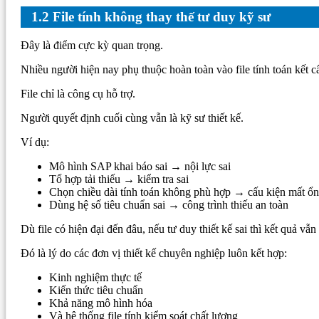
1.2 File tính không thay thế tư duy kỹ sư
Đây là điểm cực kỳ quan trọng.
Nhiều người hiện nay phụ thuộc hoàn toàn vào file tính toán kết 
File chỉ là công cụ hỗ trợ.
Người quyết định cuối cùng vẫn là kỹ sư thiết kế.
Ví dụ:
Mô hình SAP khai báo sai → nội lực sai
Tổ hợp tải thiếu → kiểm tra sai
Chọn chiều dài tính toán không phù hợp → cấu kiện mất ổn
Dùng hệ số tiêu chuẩn sai → công trình thiếu an toàn
Dù file có hiện đại đến đâu, nếu tư duy thiết kế sai thì kết quả vẫn 
Đó là lý do các đơn vị thiết kế chuyên nghiệp luôn kết hợp:
Kinh nghiệm thực tế
Kiến thức tiêu chuẩn
Khả năng mô hình hóa
Và hệ thống file tính kiểm soát chất lượng