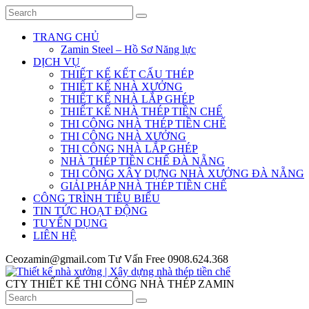
TRANG CHỦ
Zamin Steel – Hồ Sơ Năng lực
DỊCH VỤ
THIẾT KẾ KẾT CẤU THÉP
THIẾT KẾ NHÀ XƯỞNG
THIẾT KẾ NHÀ LẮP GHÉP
THIẾT KẾ NHÀ THÉP TIỀN CHẾ
THI CÔNG NHÀ THÉP TIỀN CHẾ
THI CÔNG NHÀ XƯỞNG
THI CÔNG NHÀ LẮP GHÉP
NHÀ THÉP TIỀN CHẾ ĐÀ NẴNG
THI CÔNG XÂY DỰNG NHÀ XƯỞNG ĐÀ NẴNG
GIẢI PHÁP NHÀ THÉP TIỀN CHẾ
CÔNG TRÌNH TIÊU BIỂU
TIN TỨC HOẠT ĐỘNG
TUYỂN DỤNG
LIÊN HỆ
Ceozamin@gmail.com
Tư Vấn Free
0908.624.368
CTY THIẾT KẾ THI CÔNG NHÀ THÉP ZAMIN