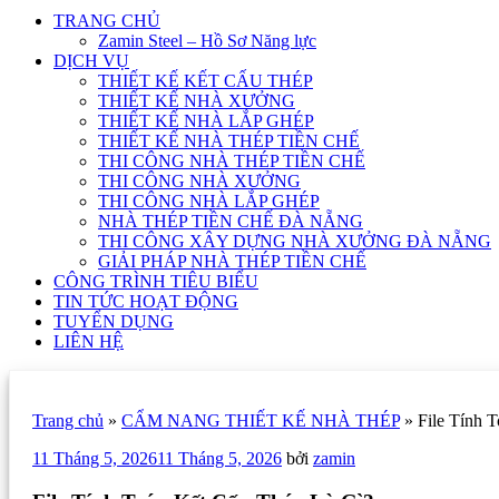
TRANG CHỦ
Zamin Steel – Hồ Sơ Năng lực
DỊCH VỤ
THIẾT KẾ KẾT CẤU THÉP
THIẾT KẾ NHÀ XƯỞNG
THIẾT KẾ NHÀ LẮP GHÉP
THIẾT KẾ NHÀ THÉP TIỀN CHẾ
THI CÔNG NHÀ THÉP TIỀN CHẾ
THI CÔNG NHÀ XƯỞNG
THI CÔNG NHÀ LẮP GHÉP
NHÀ THÉP TIỀN CHẾ ĐÀ NẴNG
THI CÔNG XÂY DỰNG NHÀ XƯỞNG ĐÀ NẴNG
GIẢI PHÁP NHÀ THÉP TIỀN CHẾ
CÔNG TRÌNH TIÊU BIỂU
TIN TỨC HOẠT ĐỘNG
TUYỂN DỤNG
LIÊN HỆ
Trang chủ
»
CẨM NANG THIẾT KẾ NHÀ THÉP
»
File Tính 
Đăng
11 Tháng 5, 2026
11 Tháng 5, 2026
bởi
zamin
trong