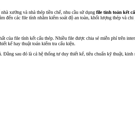
kế nhà xưởng và nhà thép tiền chế, nhu cầu sử dụng
file tính toán kết c
âm đến các file tính nhằm kiểm soát độ an toàn, khối lượng thép và chi 
ất của file tính kết cấu thép. Nhiều file được chia sẻ miễn phí trên inte
hiết kế hay thuật toán kiểm tra cấu kiện.
uả. Đằng sau đó là cả hệ thống tư duy thiết kế, tiêu chuẩn kỹ thuật, kin