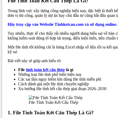
File Tính Toán Kết Cấu Thép Là Gì?
Trong lĩnh vực xây dựng công nghiệp hiện nay, đặc biệt là thiết 
đơn vị thi công, quản lý dự án hay chủ đầu tư cũng bắt đầu quan t
Hãy truy cập vào Webstie Tinhketcau.com và sử dụng online.
Tuy nhiên, thực tế cho thấy rất nhiều người đang hiểu sai về bản ch
không kiểm soát đúng tổ hợp tải trọng, điều kiện biên, tiêu chuẩn t
Một file tính tốt không chỉ là bảng Excel nhập số liệu rồi ra kết q
kỹ sư.
Bài viết này sẽ giúp anh hiểu rõ:
File
tính toán kết cấu thép
là gì
Những loại file tính phổ biến hiện nay
Các sai lầm nguy hiểm khi dùng file tính miễn phí
Cách đánh giá một file tính chuyên nghiệp
Xu hướng file tính kết cấu thép giai đoạn 2026–2030
File Tính Toán Kết Cấu Thép
1. File Tính Toán Kết Cấu Thép Là Gì?