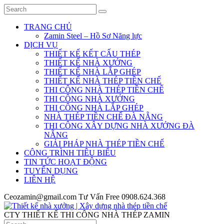
TRANG CHỦ
Zamin Steel – Hồ Sơ Năng lực
DỊCH VỤ
THIẾT KẾ KẾT CẤU THÉP
THIẾT KẾ NHÀ XƯỞNG
THIẾT KẾ NHÀ LẮP GHÉP
THIẾT KẾ NHÀ THÉP TIỀN CHẾ
THI CÔNG NHÀ THÉP TIỀN CHẾ
THI CÔNG NHÀ XƯỞNG
THI CÔNG NHÀ LẮP GHÉP
NHÀ THÉP TIỀN CHẾ ĐÀ NẴNG
THI CÔNG XÂY DỰNG NHÀ XƯỞNG ĐÀ
NẴNG
GIẢI PHÁP NHÀ THÉP TIỀN CHẾ
CÔNG TRÌNH TIÊU BIỂU
TIN TỨC HOẠT ĐỘNG
TUYỂN DỤNG
LIÊN HỆ
Ceozamin@gmail.com
Tư Vấn Free
0908.624.368
CTY THIẾT KẾ THI CÔNG NHÀ THÉP ZAMIN