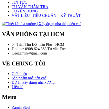
TIN TỨC
TƯ VẤN THẨM TRA
TUYỂN DỤNG
VẬT LIỆU -TIÊU CHUẨN – KỸ THUẬT
VĂN PHÒNG TẠI HCM
04 Trần Thủ Độ- Tân Phú - HCM
Hotline: 0908.624.368 Tư vấn Free
Ceozamin@gmail.com
VỀ CHÚNG TÔI
Giới thiệu
Sản phẩm nhà tiền chế
Dự án xây dựng nhà xưởng
Liên hệ
Menu
Zamin Steel