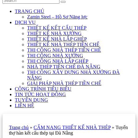
TRANG CHỦ
Zamin Steel – Hồ Sơ Năng lực
DỊCH VỤ
THIẾT KẾ KẾT CẤU THÉP
THIẾT KẾ NHÀ XƯỞNG
THIẾT KẾ NHÀ LẮP GHÉP
THIẾT KẾ NHÀ THÉP TIỀN CHẾ
THI CÔNG NHÀ THÉP TIỀN CHẾ
THI CÔNG NHÀ XƯỞNG
THI CÔNG NHÀ LẮP GHÉP
NHÀ THÉP TIỀN CHẾ ĐÀ NẴNG
THI CÔNG XÂY DỰNG NHÀ XƯỞNG ĐÀ
NẴNG
GIẢI PHÁP NHÀ THÉP TIỀN CHẾ
CÔNG TRÌNH TIÊU BIỂU
TIN TỨC HOẠT ĐỘNG
TUYỂN DỤNG
LIÊN HỆ
Trang chủ
»
CẨM NANG THIẾT KẾ NHÀ THÉP
»
Tuyển
thợ hàn kết cấu thép tại Đà Nẵng