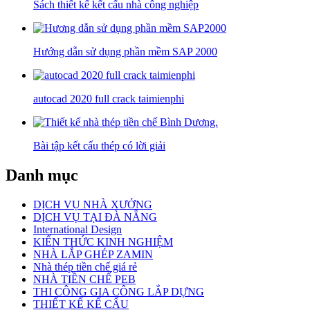
Sách thiết kế kết cấu nhà công nghiệp
Hướng dẫn sử dụng phần mềm SAP 2000
autocad 2020 full crack taimienphi
Bài tập kết cấu thép có lời giải
Danh mục
DỊCH VỤ NHÀ XƯỞNG
DỊCH VỤ TẠI ĐÀ NẴNG
International Design
KIẾN THỨC KINH NGHIỆM
NHÀ LẮP GHÉP ZAMIN
Nhà thép tiền chế giá rẻ
NHÀ TIỀN CHẾ PEB
THI CÔNG GIA CÔNG LẮP DỰNG
THIẾT KẾ KẾ CẤU