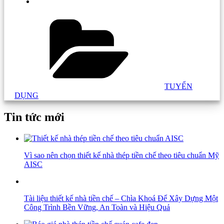
Danh
mục:
TUYỂN
DỤNG
Tin tức mới
Vì sao nên chọn thiết kế nhà thép tiền chế theo tiêu chuẩn Mỹ
AISC
Tài liệu thiết kế nhà tiền chế – Chìa Khoá Để Xây Dựng Một
Công Trình Bền Vững, An Toàn và Hiệu Quả