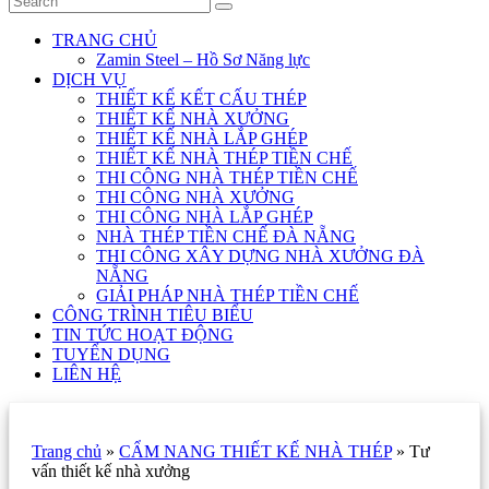
TRANG CHỦ
Zamin Steel – Hồ Sơ Năng lực
DỊCH VỤ
THIẾT KẾ KẾT CẤU THÉP
THIẾT KẾ NHÀ XƯỞNG
THIẾT KẾ NHÀ LẮP GHÉP
THIẾT KẾ NHÀ THÉP TIỀN CHẾ
THI CÔNG NHÀ THÉP TIỀN CHẾ
THI CÔNG NHÀ XƯỞNG
THI CÔNG NHÀ LẮP GHÉP
NHÀ THÉP TIỀN CHẾ ĐÀ NẴNG
THI CÔNG XÂY DỰNG NHÀ XƯỞNG ĐÀ
NẴNG
GIẢI PHÁP NHÀ THÉP TIỀN CHẾ
CÔNG TRÌNH TIÊU BIỂU
TIN TỨC HOẠT ĐỘNG
TUYỂN DỤNG
LIÊN HỆ
Trang chủ
»
CẨM NANG THIẾT KẾ NHÀ THÉP
»
Tư
vấn thiết kế nhà xưởng