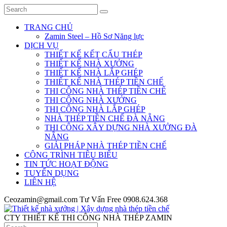
TRANG CHỦ
Zamin Steel – Hồ Sơ Năng lực
DỊCH VỤ
THIẾT KẾ KẾT CẤU THÉP
THIẾT KẾ NHÀ XƯỞNG
THIẾT KẾ NHÀ LẮP GHÉP
THIẾT KẾ NHÀ THÉP TIỀN CHẾ
THI CÔNG NHÀ THÉP TIỀN CHẾ
THI CÔNG NHÀ XƯỞNG
THI CÔNG NHÀ LẮP GHÉP
NHÀ THÉP TIỀN CHẾ ĐÀ NẴNG
THI CÔNG XÂY DỰNG NHÀ XƯỞNG ĐÀ
NẴNG
GIẢI PHÁP NHÀ THÉP TIỀN CHẾ
CÔNG TRÌNH TIÊU BIỂU
TIN TỨC HOẠT ĐỘNG
TUYỂN DỤNG
LIÊN HỆ
Ceozamin@gmail.com
Tư Vấn Free
0908.624.368
CTY THIẾT KẾ THI CÔNG NHÀ THÉP ZAMIN