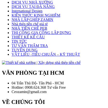
DỊCH VỤ NHÀ XƯỞNG
DỊCH VỤ TẠI ĐÀ NẴNG
International Design
KIẾN THỨC KINH NGHIỆM
NHÀ LẮP GHÉP ZAMIN
Nhà thép tiền chế giá rẻ
NHÀ TIỀN CHẾ PEB
THI CÔNG GIA CÔNG LẮP DỰNG
THIẾT KẾ KẾ CẤU
TIN TỨC
TƯ VẤN THẨM TRA
TUYỂN DỤNG
VẬT LIỆU -TIÊU CHUẨN – KỸ THUẬT
VĂN PHÒNG TẠI HCM
04 Trần Thủ Độ- Tân Phú - HCM
Hotline: 0908.624.368 Tư vấn Free
Ceozamin@gmail.com
VỀ CHÚNG TÔI