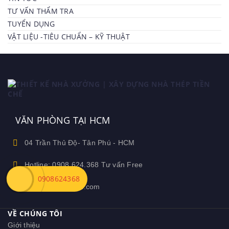
TƯ VẤN THẨM TRA
TUYỂN DỤNG
VẬT LIỆU -TIÊU CHUẨN – KỸ THUẬT
VĂN PHÒNG TẠI HCM
04 Trần Thủ Độ- Tân Phú - HCM
Hotline: 0908.624.368 Tư vấn Free
0908624368
Ceozamin@gmail.com
VỀ CHÚNG TÔI
Giới thiệu