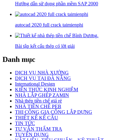
Hướng dẫn sử dụng phần mềm SAP 2000
autocad 2020 full crack taimienphi
Bài tập kết cấu thép có lời giải
Danh mục
DỊCH VỤ NHÀ XƯỞNG
DỊCH VỤ TẠI ĐÀ NẴNG
International Design
KIẾN THỨC KINH NGHIỆM
NHÀ LẮP GHÉP ZAMIN
Nhà thép tiền chế giá rẻ
NHÀ TIỀN CHẾ PEB
THI CÔNG GIA CÔNG LẮP DỰNG
THIẾT KẾ KẾ CẤU
TIN TỨC
TƯ VẤN THẨM TRA
TUYỂN DỤNG