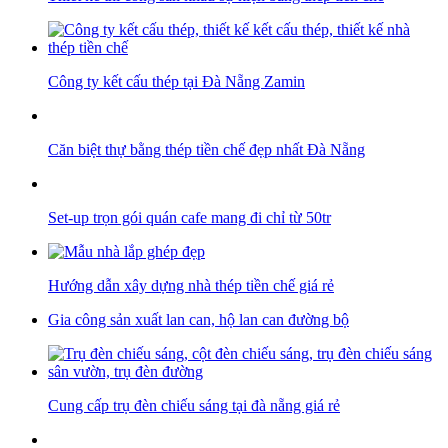
Công ty kết cấu thép tại Đà Nẵng Zamin
Căn biệt thự bằng thép tiền chế đẹp nhất Đà Nẵng
Set-up trọn gói quán cafe mang đi chỉ từ 50tr
Hướng dẫn xây dựng nhà thép tiền chế giá rẻ
Gia công sản xuất lan can, hộ lan can đường bộ
Cung cấp trụ đèn chiếu sáng tại đà nẵng giá rẻ