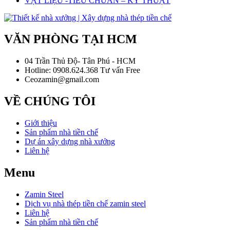
VẬT LIỆU -TIÊU CHUẨN – KỸ THUẬT
VĂN PHÒNG TẠI HCM
04 Trần Thủ Độ- Tân Phú - HCM
Hotline: 0908.624.368 Tư vấn Free
Ceozamin@gmail.com
VỀ CHÚNG TÔI
Giới thiệu
Sản phẩm nhà tiền chế
Dự án xây dựng nhà xưởng
Liên hệ
Menu
Zamin Steel
Dịch vụ nhà thép tiền chế zamin steel
Liên hệ
Sản phẩm nhà tiền chế