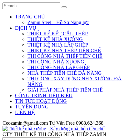
TRANG CHỦ
Zamin Steel – Hồ Sơ Năng lực
DỊCH VỤ
THIẾT KẾ KẾT CẤU THÉP
THIẾT KẾ NHÀ XƯỞNG
THIẾT KẾ NHÀ LẮP GHÉP
THIẾT KẾ NHÀ THÉP TIỀN CHẾ
THI CÔNG NHÀ THÉP TIỀN CHẾ
THI CÔNG NHÀ XƯỞNG
THI CÔNG NHÀ LẮP GHÉP
NHÀ THÉP TIỀN CHẾ ĐÀ NẴNG
THI CÔNG XÂY DỰNG NHÀ XƯỞNG ĐÀ
NẴNG
GIẢI PHÁP NHÀ THÉP TIỀN CHẾ
CÔNG TRÌNH TIÊU BIỂU
TIN TỨC HOẠT ĐỘNG
TUYỂN DỤNG
LIÊN HỆ
Ceozamin@gmail.com
Tư Vấn Free
0908.624.368
CTY THIẾT KẾ THI CÔNG NHÀ THÉP ZAMIN