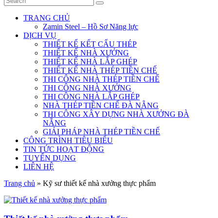
TRANG CHỦ
Zamin Steel – Hồ Sơ Năng lực
DỊCH VỤ
THIẾT KẾ KẾT CẤU THÉP
THIẾT KẾ NHÀ XƯỞNG
THIẾT KẾ NHÀ LẮP GHÉP
THIẾT KẾ NHÀ THÉP TIỀN CHẾ
THI CÔNG NHÀ THÉP TIỀN CHẾ
THI CÔNG NHÀ XƯỞNG
THI CÔNG NHÀ LẮP GHÉP
NHÀ THÉP TIỀN CHẾ ĐÀ NẴNG
THI CÔNG XÂY DỰNG NHÀ XƯỞNG ĐÀ
NẴNG
GIẢI PHÁP NHÀ THÉP TIỀN CHẾ
CÔNG TRÌNH TIÊU BIỂU
TIN TỨC HOẠT ĐỘNG
TUYỂN DỤNG
LIÊN HỆ
Trang chủ
»
Kỹ sư thiết kế nhà xưởng thực phẩm