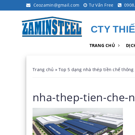
Ceozamin@gmail.com
Tư Vấn Free
0908.
CTY THI
TRANG CHỦ
DỊC
Trang chủ
»
Top 5 dạng nhà thép tiền chế thông
nha-thep-tien-che-