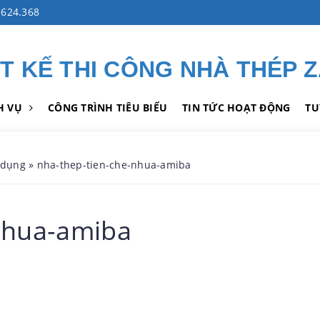
624.368
ẾT KẾ THI CÔNG NHÀ THÉP 
H VỤ
CÔNG TRÌNH TIÊU BIỂU
TIN TỨC HOẠT ĐỘNG
TU
 dụng
»
nha-thep-tien-che-nhua-amiba
nhua-amiba