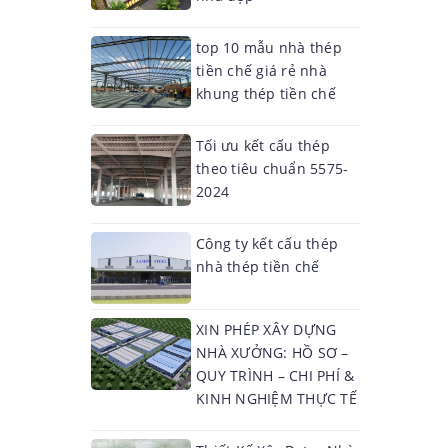
top 10 mẫu nhà thép
tiền chế giá rẻ nhà
khung thép tiền chế
Tối ưu kết cấu thép
theo tiêu chuẩn 5575-
2024
Công ty kết cấu thép
nhà thép tiền chế
XIN PHÉP XÂY DỰNG
NHÀ XƯỞNG: HỒ SƠ –
QUY TRÌNH – CHI PHÍ &
KINH NGHIỆM THỰC TẾ