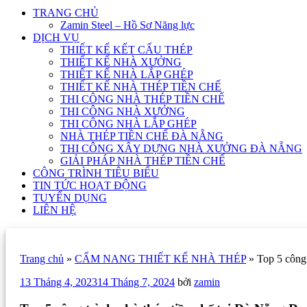
TRANG CHỦ
Zamin Steel – Hồ Sơ Năng lực
DỊCH VỤ
THIẾT KẾ KẾT CẤU THÉP
THIẾT KẾ NHÀ XƯỞNG
THIẾT KẾ NHÀ LẮP GHÉP
THIẾT KẾ NHÀ THÉP TIỀN CHẾ
THI CÔNG NHÀ THÉP TIỀN CHẾ
THI CÔNG NHÀ XƯỞNG
THI CÔNG NHÀ LẮP GHÉP
NHÀ THÉP TIỀN CHẾ ĐÀ NẴNG
THI CÔNG XÂY DỰNG NHÀ XƯỞNG ĐÀ NẴNG
GIẢI PHÁP NHÀ THÉP TIỀN CHẾ
CÔNG TRÌNH TIÊU BIỂU
TIN TỨC HOẠT ĐỘNG
TUYỂN DỤNG
LIÊN HỆ
Trang chủ
»
CẨM NANG THIẾT KẾ NHÀ THÉP
»
Top 5 công 
Đăng
13 Tháng 4, 2023
14 Tháng 7, 2024
bởi
zamin
trong