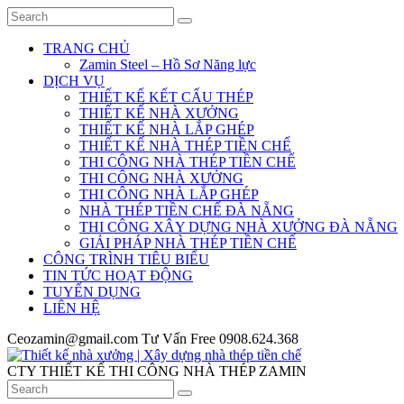
TRANG CHỦ
Zamin Steel – Hồ Sơ Năng lực
DỊCH VỤ
THIẾT KẾ KẾT CẤU THÉP
THIẾT KẾ NHÀ XƯỞNG
THIẾT KẾ NHÀ LẮP GHÉP
THIẾT KẾ NHÀ THÉP TIỀN CHẾ
THI CÔNG NHÀ THÉP TIỀN CHẾ
THI CÔNG NHÀ XƯỞNG
THI CÔNG NHÀ LẮP GHÉP
NHÀ THÉP TIỀN CHẾ ĐÀ NẴNG
THI CÔNG XÂY DỰNG NHÀ XƯỞNG ĐÀ NẴNG
GIẢI PHÁP NHÀ THÉP TIỀN CHẾ
CÔNG TRÌNH TIÊU BIỂU
TIN TỨC HOẠT ĐỘNG
TUYỂN DỤNG
LIÊN HỆ
Ceozamin@gmail.com
Tư Vấn Free
0908.624.368
CTY THIẾT KẾ THI CÔNG NHÀ THÉP ZAMIN