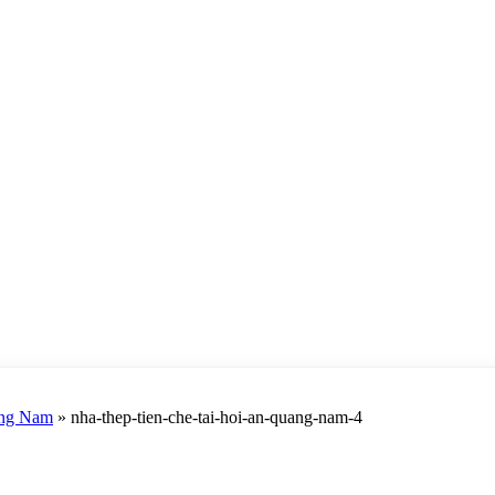
uảng Nam
»
nha-thep-tien-che-tai-hoi-an-quang-nam-4