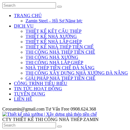
TRANG CHỦ
Zamin Steel – Hồ Sơ Năng lực
DỊCH VỤ
THIẾT KẾ KẾT CẤU THÉP
THIẾT KẾ NHÀ XƯỞNG
THIẾT KẾ NHÀ LẮP GHÉP
THIẾT KẾ NHÀ THÉP TIỀN CHẾ
THI CÔNG NHÀ THÉP TIỀN CHẾ
THI CÔNG NHÀ XƯỞNG
THI CÔNG NHÀ LẮP GHÉP
NHÀ THÉP TIỀN CHẾ ĐÀ NẴNG
THI CÔNG XÂY DỰNG NHÀ XƯỞNG ĐÀ NẴNG
GIẢI PHÁP NHÀ THÉP TIỀN CHẾ
CÔNG TRÌNH TIÊU BIỂU
TIN TỨC HOẠT ĐỘNG
TUYỂN DỤNG
LIÊN HỆ
Ceozamin@gmail.com
Tư Vấn Free
0908.624.368
CTY THIẾT KẾ THI CÔNG NHÀ THÉP ZAMIN