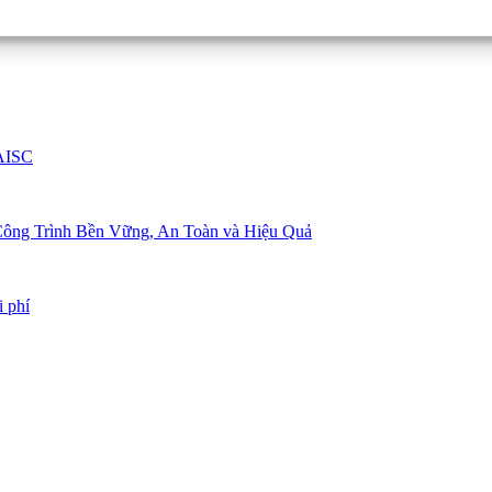
 AISC
t Công Trình Bền Vững, An Toàn và Hiệu Quả
i phí