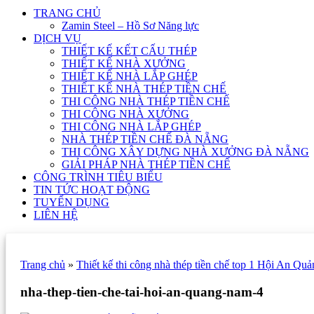
TRANG CHỦ
Zamin Steel – Hồ Sơ Năng lực
DỊCH VỤ
THIẾT KẾ KẾT CẤU THÉP
THIẾT KẾ NHÀ XƯỞNG
THIẾT KẾ NHÀ LẮP GHÉP
THIẾT KẾ NHÀ THÉP TIỀN CHẾ
THI CÔNG NHÀ THÉP TIỀN CHẾ
THI CÔNG NHÀ XƯỞNG
THI CÔNG NHÀ LẮP GHÉP
NHÀ THÉP TIỀN CHẾ ĐÀ NẴNG
THI CÔNG XÂY DỰNG NHÀ XƯỞNG ĐÀ NẴNG
GIẢI PHÁP NHÀ THÉP TIỀN CHẾ
CÔNG TRÌNH TIÊU BIỂU
TIN TỨC HOẠT ĐỘNG
TUYỂN DỤNG
LIÊN HỆ
Trang chủ
»
Thiết kế thi công nhà thép tiền chế top 1 Hội An Q
nha-thep-tien-che-tai-hoi-an-quang-nam-4