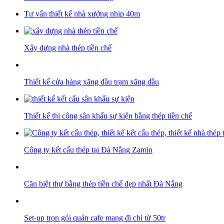
Tư vấn thiết kế nhà xưởng nhịp 40m
Xây dựng nhà thép tiền chế
Thiết kế cửa hàng xăng dầu trạm xăng dầu
Thiết kế thi công sân khấu sự kiện bằng thép tiền chế
Công ty kết cấu thép tại Đà Nẵng Zamin
Căn biệt thự bằng thép tiền chế đẹp nhất Đà Nẵng
Set-up trọn gói quán cafe mang đi chỉ từ 50tr