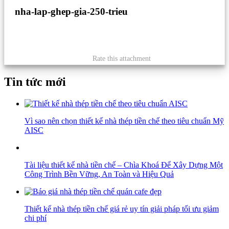
nha-lap-ghep-gia-250-trieu
Rate this attachment
Tin tức mới
Vì sao nên chọn thiết kế nhà thép tiền chế theo tiêu chuẩn Mỹ
AISC
Tài liệu thiết kế nhà tiền chế – Chìa Khoá Để Xây Dựng Một
Công Trình Bền Vững, An Toàn và Hiệu Quả
Thiết kế nhà thép tiền chế giá rẻ uy tín giải pháp tối ưu giảm
chi phí