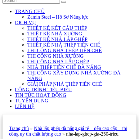
TRANG CHỦ
Zamin Steel – Hồ Sơ Năng lực
DỊCH VỤ
THIẾT KẾ KẾT CẤU THÉP
THIẾT KẾ NHÀ XƯỞNG
THIẾT KẾ NHÀ LẮP GHÉP
THIẾT KẾ NHÀ THÉP TIỀN CHẾ
THI CÔNG NHÀ THÉP TIỀN CHẾ
THI CÔNG NHÀ XƯỞNG
THI CÔNG NHÀ LẮP GHÉP
NHÀ THÉP TIỀN CHẾ ĐÀ NẴNG
THI CÔNG XÂY DỰNG NHÀ XƯỞNG ĐÀ
NẴNG
GIẢI PHÁP NHÀ THÉP TIỀN CHẾ
CÔNG TRÌNH TIÊU BIỂU
TIN TỨC HOẠT ĐỘNG
TUYỂN DỤNG
LIÊN HỆ
Trang chủ
»
Nhà lắp ghép đà nẵng giá rẻ – đến cao cấp – thi
công uy tín chất lượng cao
»
nha-lap-ghep-gia-250-trieu