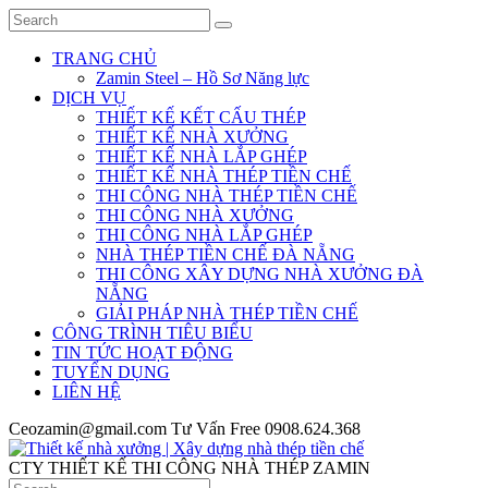
TRANG CHỦ
Zamin Steel – Hồ Sơ Năng lực
DỊCH VỤ
THIẾT KẾ KẾT CẤU THÉP
THIẾT KẾ NHÀ XƯỞNG
THIẾT KẾ NHÀ LẮP GHÉP
THIẾT KẾ NHÀ THÉP TIỀN CHẾ
THI CÔNG NHÀ THÉP TIỀN CHẾ
THI CÔNG NHÀ XƯỞNG
THI CÔNG NHÀ LẮP GHÉP
NHÀ THÉP TIỀN CHẾ ĐÀ NẴNG
THI CÔNG XÂY DỰNG NHÀ XƯỞNG ĐÀ
NẴNG
GIẢI PHÁP NHÀ THÉP TIỀN CHẾ
CÔNG TRÌNH TIÊU BIỂU
TIN TỨC HOẠT ĐỘNG
TUYỂN DỤNG
LIÊN HỆ
Ceozamin@gmail.com
Tư Vấn Free
0908.624.368
CTY THIẾT KẾ THI CÔNG NHÀ THÉP ZAMIN