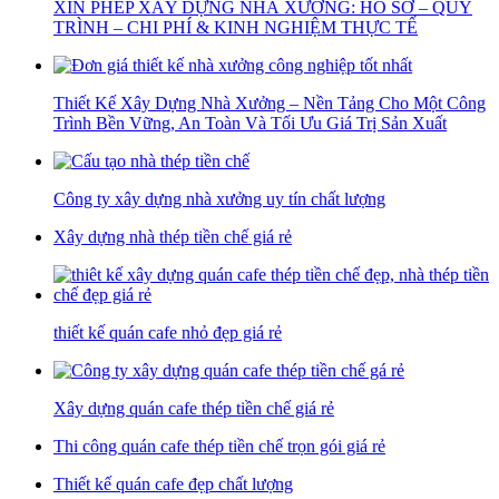
XIN PHÉP XÂY DỰNG NHÀ XƯỞNG: HỒ SƠ – QUY
TRÌNH – CHI PHÍ & KINH NGHIỆM THỰC TẾ
Thiết Kế Xây Dựng Nhà Xưởng – Nền Tảng Cho Một Công
Trình Bền Vững, An Toàn Và Tối Ưu Giá Trị Sản Xuất
Công ty xây dựng nhà xưởng uy tín chất lượng
Xây dựng nhà thép tiền chế giá rẻ
thiết kế quán cafe nhỏ đẹp giá rẻ
Xây dựng quán cafe thép tiền chế giá rẻ
Thi công quán cafe thép tiền chế trọn gói giá rẻ
Thiết kế quán cafe đẹp chất lượng