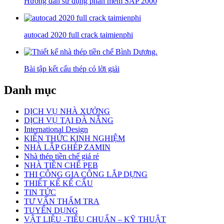
Hướng dẫn sử dụng phần mềm SAP 2000
autocad 2020 full crack taimienphi
Bài tập kết cấu thép có lời giải
Danh mục
DỊCH VỤ NHÀ XƯỞNG
DỊCH VỤ TẠI ĐÀ NẴNG
International Design
KIẾN THỨC KINH NGHIỆM
NHÀ LẮP GHÉP ZAMIN
Nhà thép tiền chế giá rẻ
NHÀ TIỀN CHẾ PEB
THI CÔNG GIA CÔNG LẮP DỰNG
THIẾT KẾ KẾ CẤU
TIN TỨC
TƯ VẤN THẨM TRA
TUYỂN DỤNG
VẬT LIỆU -TIÊU CHUẨN – KỸ THUẬT