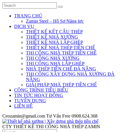
TRANG CHỦ
Zamin Steel – Hồ Sơ Năng lực
DỊCH VỤ
THIẾT KẾ KẾT CẤU THÉP
THIẾT KẾ NHÀ XƯỞNG
THIẾT KẾ NHÀ LẮP GHÉP
THIẾT KẾ NHÀ THÉP TIỀN CHẾ
THI CÔNG NHÀ THÉP TIỀN CHẾ
THI CÔNG NHÀ XƯỞNG
THI CÔNG NHÀ LẮP GHÉP
NHÀ THÉP TIỀN CHẾ ĐÀ NẴNG
THI CÔNG XÂY DỰNG NHÀ XƯỞNG ĐÀ
NẴNG
GIẢI PHÁP NHÀ THÉP TIỀN CHẾ
CÔNG TRÌNH TIÊU BIỂU
TIN TỨC HOẠT ĐỘNG
TUYỂN DỤNG
LIÊN HỆ
Ceozamin@gmail.com
Tư Vấn Free
0908.624.368
CTY THIẾT KẾ THI CÔNG NHÀ THÉP ZAMIN