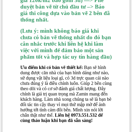
giá 120k/m2 bao gồm 3d) —> Phê
duyệt bản vẽ từ chủ đầu tư –> Báo
giá thi công dựa vào bản vẽ 2 bên đã
thống nhất.
(Lưu ý: mình không báo giá khi
chưa có bản vẽ thống nhất do đó bạn
cân nhắc trước khi liên hệ khi làm
việc với mình để đảm bảo một sản
phẩm tốt và hợp tác uy tín hàng đầu)
Ưu điểm khi có bản vẽ thiết kế:
Bạn sẽ hình
dung được căn nhà của bạn hình dáng như nào,
sử dụng vật liệu loại gì, có 3d trực quan cái nào
chưa đúng ý là điều chỉnh luôn. Giúp 2 bên cùng
theo dõi và có cơ sở đánh giá chất lượng. Đây
chính là giá trị quan trọng mà Zamin mang đến
khách hàng. Làm nhà xong chúng ta sẽ là bạn bè
đối tác tin cậy thay vì mọi thứ mập mờ để ảnh
hưởng tới tình cảm đôi bên. Mình xin nói lời
chân thật như thế.
Liên hệ 0973.551.532 để
cùng thảo luận khi bạn đã sẵn sàng!