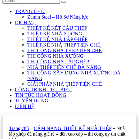
TRANG CHỦ
Zamin Steel – Hồ Sơ Năng lực
DỊCH VỤ
THIẾT KẾ KẾT CẤU THÉP
THIẾT KẾ NHÀ XƯỞNG
THIẾT KẾ NHÀ LẮP GHÉP
THIẾT KẾ NHÀ THÉP TIỀN CHẾ
THI CÔNG NHÀ THÉP TIỀN CHẾ
THI CÔNG NHÀ XƯỞNG
THI CÔNG NHÀ LẮP GHÉP
NHÀ THÉP TIỀN CHẾ ĐÀ NẴNG
THI CÔNG XÂY DỰNG NHÀ XƯỞNG ĐÀ
NẴNG
GIẢI PHÁP NHÀ THÉP TIỀN CHẾ
CÔNG TRÌNH TIÊU BIỂU
TIN TỨC HOẠT ĐỘNG
TUYỂN DỤNG
LIÊN HỆ
Trang chủ
»
CẨM NANG THIẾT KẾ NHÀ THÉP
»
Nhà
lắp ghép đà nẵng giá rẻ – đến cao cấp – thi công uy tín chất