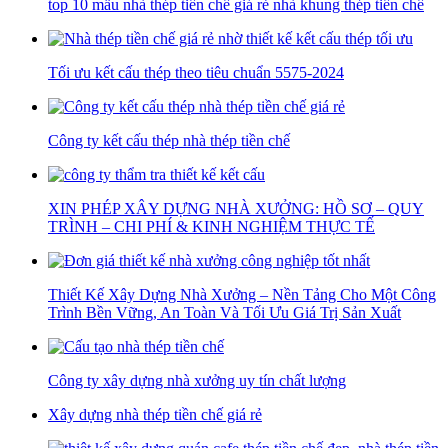
top 10 mẫu nhà thép tiền chế giá rẻ nhà khung thép tiền chế
Tối ưu kết cấu thép theo tiêu chuẩn 5575-2024
Công ty kết cấu thép nhà thép tiền chế
XIN PHÉP XÂY DỰNG NHÀ XƯỞNG: HỒ SƠ – QUY
TRÌNH – CHI PHÍ & KINH NGHIỆM THỰC TẾ
Thiết Kế Xây Dựng Nhà Xưởng – Nền Tảng Cho Một Công
Trình Bền Vững, An Toàn Và Tối Ưu Giá Trị Sản Xuất
Công ty xây dựng nhà xưởng uy tín chất lượng
Xây dựng nhà thép tiền chế giá rẻ