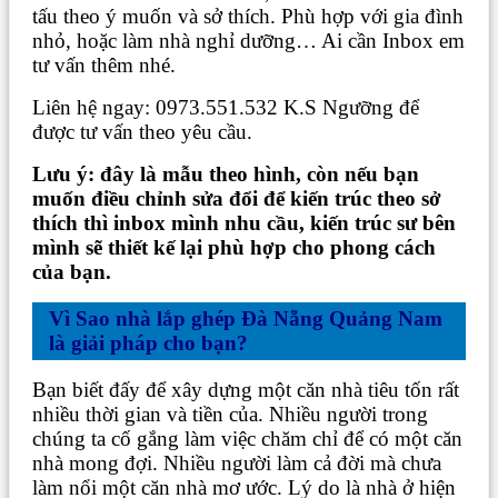
tấu theo ý muốn và sở thích. Phù hợp với gia đình
nhỏ, hoặc làm nhà nghỉ dưỡng… Ai cần Inbox em
tư vấn thêm nhé.
Liên hệ ngay: 0973.551.532 K.S Ngưỡng để
được tư vấn theo yêu cầu.
Lưu ý: đây là mẫu theo hình, còn nếu bạn
muốn điều chỉnh sửa đổi để kiến trúc theo sở
thích thì inbox mình nhu cầu, kiến trúc sư bên
mình sẽ thiết kế lại phù hợp cho phong cách
của bạn.
Vì Sao nhà lắp ghép Đà Nẵng Quảng Nam
là giải pháp cho bạn?
Bạn biết đấy để xây dựng một căn nhà tiêu tốn rất
nhiều thời gian và tiền của. Nhiều người trong
chúng ta cố gắng làm việc chăm chỉ để có một căn
nhà mong đợi. Nhiều người làm cả đời mà chưa
làm nổi một căn nhà mơ ước. Lý do là nhà ở hiện