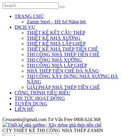
TRANG CHỦ
Zamin Steel – Hồ Sơ Năng lực
DỊCH VỤ
THIẾT KẾ KẾT CẤU THÉP
THIẾT KẾ NHÀ XƯỞNG
THIẾT KẾ NHÀ LẮP GHÉP
THIẾT KẾ NHÀ THÉP TIỀN CHẾ
THI CÔNG NHÀ THÉP TIỀN CHẾ
THI CÔNG NHÀ XƯỞNG
THI CÔNG NHÀ LẮP GHÉP
NHÀ THÉP TIỀN CHẾ ĐÀ NẴNG
THI CÔNG XÂY DỰNG NHÀ XƯỞNG ĐÀ
NẴNG
GIẢI PHÁP NHÀ THÉP TIỀN CHẾ
CÔNG TRÌNH TIÊU BIỂU
TIN TỨC HOẠT ĐỘNG
TUYỂN DỤNG
LIÊN HỆ
Ceozamin@gmail.com
Tư Vấn Free
0908.624.368
CTY THIẾT KẾ THI CÔNG NHÀ THÉP ZAMIN