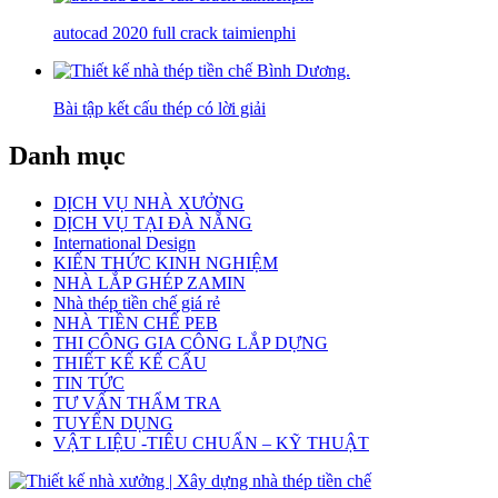
autocad 2020 full crack taimienphi
Bài tập kết cấu thép có lời giải
Danh mục
DỊCH VỤ NHÀ XƯỞNG
DỊCH VỤ TẠI ĐÀ NẴNG
International Design
KIẾN THỨC KINH NGHIỆM
NHÀ LẮP GHÉP ZAMIN
Nhà thép tiền chế giá rẻ
NHÀ TIỀN CHẾ PEB
THI CÔNG GIA CÔNG LẮP DỰNG
THIẾT KẾ KẾ CẤU
TIN TỨC
TƯ VẤN THẨM TRA
TUYỂN DỤNG
VẬT LIỆU -TIÊU CHUẨN – KỸ THUẬT