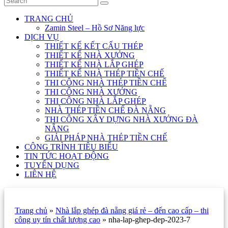
TRANG CHỦ
Zamin Steel – Hồ Sơ Năng lực
DỊCH VỤ
THIẾT KẾ KẾT CẤU THÉP
THIẾT KẾ NHÀ XƯỞNG
THIẾT KẾ NHÀ LẮP GHÉP
THIẾT KẾ NHÀ THÉP TIỀN CHẾ
THI CÔNG NHÀ THÉP TIỀN CHẾ
THI CÔNG NHÀ XƯỞNG
THI CÔNG NHÀ LẮP GHÉP
NHÀ THÉP TIỀN CHẾ ĐÀ NẴNG
THI CÔNG XÂY DỰNG NHÀ XƯỞNG ĐÀ
NẴNG
GIẢI PHÁP NHÀ THÉP TIỀN CHẾ
CÔNG TRÌNH TIÊU BIỂU
TIN TỨC HOẠT ĐỘNG
TUYỂN DỤNG
LIÊN HỆ
Trang chủ
»
Nhà lắp ghép đà nẵng giá rẻ – đến cao cấp – thi
công uy tín chất lượng cao
»
nha-lap-ghep-dep-2023-7