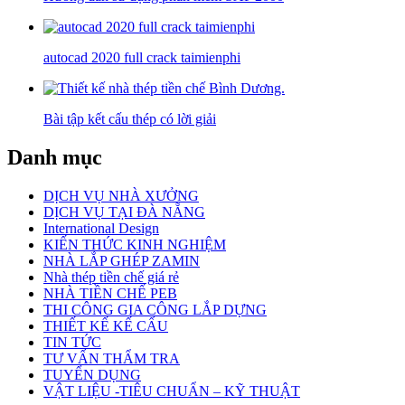
autocad 2020 full crack taimienphi
Bài tập kết cấu thép có lời giải
Danh mục
DỊCH VỤ NHÀ XƯỞNG
DỊCH VỤ TẠI ĐÀ NẴNG
International Design
KIẾN THỨC KINH NGHIỆM
NHÀ LẮP GHÉP ZAMIN
Nhà thép tiền chế giá rẻ
NHÀ TIỀN CHẾ PEB
THI CÔNG GIA CÔNG LẮP DỰNG
THIẾT KẾ KẾ CẤU
TIN TỨC
TƯ VẤN THẨM TRA
TUYỂN DỤNG
VẬT LIỆU -TIÊU CHUẨN – KỸ THUẬT