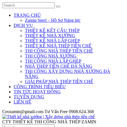
TRANG CHỦ
Zamin Steel – Hồ Sơ Năng lực
DỊCH VỤ
THIẾT KẾ KẾT CẤU THÉP
THIẾT KẾ NHÀ XƯỞNG
THIẾT KẾ NHÀ LẮP GHÉP
THIẾT KẾ NHÀ THÉP TIỀN CHẾ
THI CÔNG NHÀ THÉP TIỀN CHẾ
THI CÔNG NHÀ XƯỞNG
THI CÔNG NHÀ LẮP GHÉP
NHÀ THÉP TIỀN CHẾ ĐÀ NẴNG
THI CÔNG XÂY DỰNG NHÀ XƯỞNG ĐÀ
NẴNG
GIẢI PHÁP NHÀ THÉP TIỀN CHẾ
CÔNG TRÌNH TIÊU BIỂU
TIN TỨC HOẠT ĐỘNG
TUYỂN DỤNG
LIÊN HỆ
Ceozamin@gmail.com
Tư Vấn Free
0908.624.368
CTY THIẾT KẾ THI CÔNG NHÀ THÉP ZAMIN