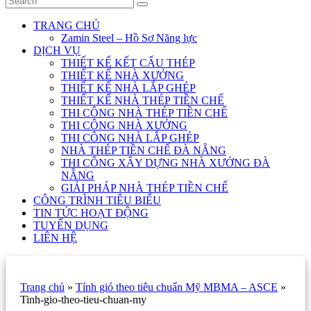
TRANG CHỦ
Zamin Steel – Hồ Sơ Năng lực
DỊCH VỤ
THIẾT KẾ KẾT CẤU THÉP
THIẾT KẾ NHÀ XƯỞNG
THIẾT KẾ NHÀ LẮP GHÉP
THIẾT KẾ NHÀ THÉP TIỀN CHẾ
THI CÔNG NHÀ THÉP TIỀN CHẾ
THI CÔNG NHÀ XƯỞNG
THI CÔNG NHÀ LẮP GHÉP
NHÀ THÉP TIỀN CHẾ ĐÀ NẴNG
THI CÔNG XÂY DỰNG NHÀ XƯỞNG ĐÀ
NẴNG
GIẢI PHÁP NHÀ THÉP TIỀN CHẾ
CÔNG TRÌNH TIÊU BIỂU
TIN TỨC HOẠT ĐỘNG
TUYỂN DỤNG
LIÊN HỆ
Trang chủ
»
Tính gió theo tiêu chuẩn Mỹ MBMA – ASCE
»
Tinh-gio-theo-tieu-chuan-my