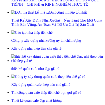
XIN PHÉP XÂY DỰNG NHÀ XƯỞNG: HỒ SƠ – QUY
TRÌNH – CHI PHÍ & KINH NGHIỆM THỰC TẾ
Thiết Kế Xây Dựng Nhà Xưởng – Nền Tảng Cho Một Công
Trình Bền Vững, An Toàn Và Tối Ưu Giá Trị Sản Xuất
Công ty xây dựng nhà xưởng uy tín chất lượng
Xây dựng nhà thép tiền chế giá rẻ
thiết kế quán cafe nhỏ đẹp giá rẻ
Xây dựng quán cafe thép tiền chế giá rẻ
Thi công quán cafe thép tiền chế trọn gói giá rẻ
Thiết kế quán cafe đẹp chất lượng