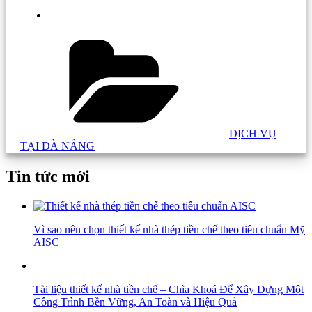
Danh
mục:
DỊCH VỤ
TẠI ĐÀ NẴNG
Tin tức mới
Vì sao nên chọn thiết kế nhà thép tiền chế theo tiêu chuẩn Mỹ
AISC
Tài liệu thiết kế nhà tiền chế – Chìa Khoá Để Xây Dựng Một
Công Trình Bền Vững, An Toàn và Hiệu Quả