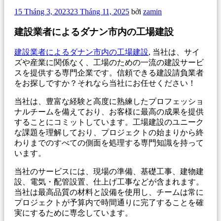
Đăng
15 Tháng 3, 2023
23 Tháng 11, 2025
bởi
zamin
trong
建設業者によるダナン市内の工場建設
建設業者によるダナン市内の工場建設
, 当社は、サイ
ズや産業に関係なく、工場のための一流の建設サービ
スを提供する専門企業です。信頼できる建設請負業者
をお探しですか？それなら当社にお任せください！
当社は、豊富な経験と高度に熟練したプロフェッショ
ナルチームを備えており、お客様に最高の成果を提供
することにコミットしています。工場建設のユニーク
な課題を理解しており、プロジェクトの始まりから終
わりまでのすべての側面を処理する専門知識を持って
います。
当社のサービスには、現場の準備、基礎工事、建物建
設、電気・配管設置、仕上げ工事などが含まれます。
当社は最高品質の材料と設備を使用し、チームは常に
プロジェクトが予算内で時間通りに完了することを確
実にするために専念しています。