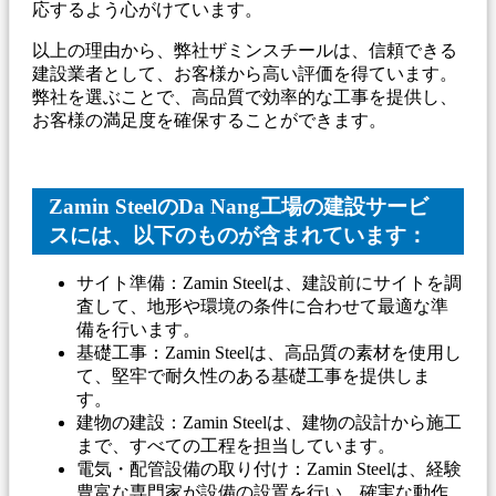
応するよう心がけています。
以上の理由から、弊社ザミンスチールは、信頼できる
建設業者として、お客様から高い評価を得ています。
弊社を選ぶことで、高品質で効率的な工事を提供し、
お客様の満足度を確保することができます。
Zamin SteelのDa Nang工場の建設サービ
スには、以下のものが含まれています：
サイト準備：Zamin Steelは、建設前にサイトを調
査して、地形や環境の条件に合わせて最適な準
備を行います。
基礎工事：Zamin Steelは、高品質の素材を使用し
て、堅牢で耐久性のある基礎工事を提供しま
す。
建物の建設：Zamin Steelは、建物の設計から施工
まで、すべての工程を担当しています。
電気・配管設備の取り付け：Zamin Steelは、経験
豊富な専門家が設備の設置を行い、確実な動作