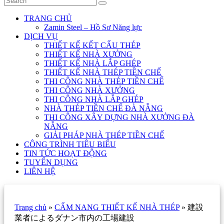
TRANG CHỦ
Zamin Steel – Hồ Sơ Năng lực
DỊCH VỤ
THIẾT KẾ KẾT CẤU THÉP
THIẾT KẾ NHÀ XƯỞNG
THIẾT KẾ NHÀ LẮP GHÉP
THIẾT KẾ NHÀ THÉP TIỀN CHẾ
THI CÔNG NHÀ THÉP TIỀN CHẾ
THI CÔNG NHÀ XƯỞNG
THI CÔNG NHÀ LẮP GHÉP
NHÀ THÉP TIỀN CHẾ ĐÀ NẴNG
THI CÔNG XÂY DỰNG NHÀ XƯỞNG ĐÀ
NẴNG
GIẢI PHÁP NHÀ THÉP TIỀN CHẾ
CÔNG TRÌNH TIÊU BIỂU
TIN TỨC HOẠT ĐỘNG
TUYỂN DỤNG
LIÊN HỆ
Trang chủ
»
CẨM NANG THIẾT KẾ NHÀ THÉP
»
建設
業者によるダナン市内の工場建設