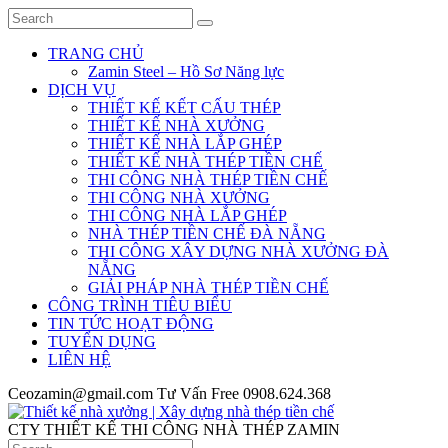
TRANG CHỦ
Zamin Steel – Hồ Sơ Năng lực
DỊCH VỤ
THIẾT KẾ KẾT CẤU THÉP
THIẾT KẾ NHÀ XƯỞNG
THIẾT KẾ NHÀ LẮP GHÉP
THIẾT KẾ NHÀ THÉP TIỀN CHẾ
THI CÔNG NHÀ THÉP TIỀN CHẾ
THI CÔNG NHÀ XƯỞNG
THI CÔNG NHÀ LẮP GHÉP
NHÀ THÉP TIỀN CHẾ ĐÀ NẴNG
THI CÔNG XÂY DỰNG NHÀ XƯỞNG ĐÀ
NẴNG
GIẢI PHÁP NHÀ THÉP TIỀN CHẾ
CÔNG TRÌNH TIÊU BIỂU
TIN TỨC HOẠT ĐỘNG
TUYỂN DỤNG
LIÊN HỆ
Ceozamin@gmail.com
Tư Vấn Free
0908.624.368
CTY THIẾT KẾ THI CÔNG NHÀ THÉP ZAMIN