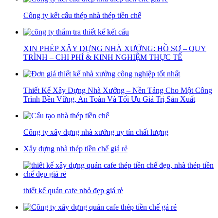
Công ty kết cấu thép nhà thép tiền chế
XIN PHÉP XÂY DỰNG NHÀ XƯỞNG: HỒ SƠ – QUY
TRÌNH – CHI PHÍ & KINH NGHIỆM THỰC TẾ
Thiết Kế Xây Dựng Nhà Xưởng – Nền Tảng Cho Một Công
Trình Bền Vững, An Toàn Và Tối Ưu Giá Trị Sản Xuất
Công ty xây dựng nhà xưởng uy tín chất lượng
Xây dựng nhà thép tiền chế giá rẻ
thiết kế quán cafe nhỏ đẹp giá rẻ