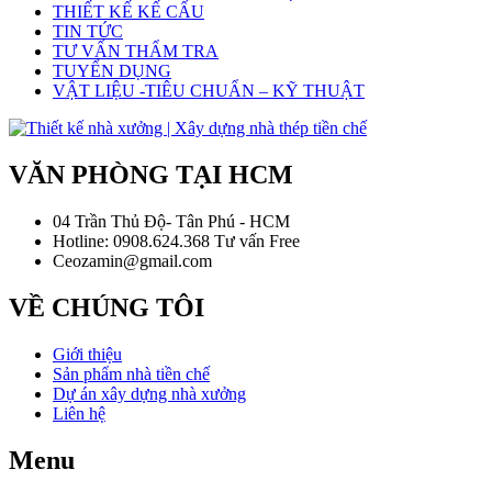
THIẾT KẾ KẾ CẤU
TIN TỨC
TƯ VẤN THẨM TRA
TUYỂN DỤNG
VẬT LIỆU -TIÊU CHUẨN – KỸ THUẬT
VĂN PHÒNG TẠI HCM
04 Trần Thủ Độ- Tân Phú - HCM
Hotline: 0908.624.368 Tư vấn Free
Ceozamin@gmail.com
VỀ CHÚNG TÔI
Giới thiệu
Sản phẩm nhà tiền chế
Dự án xây dựng nhà xưởng
Liên hệ
Menu