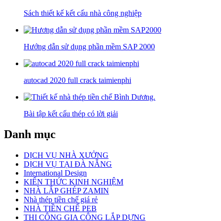
Sách thiết kế kết cấu nhà công nghiệp
Hướng dẫn sử dụng phần mềm SAP 2000
autocad 2020 full crack taimienphi
Bài tập kết cấu thép có lời giải
Danh mục
DỊCH VỤ NHÀ XƯỞNG
DỊCH VỤ TẠI ĐÀ NẴNG
International Design
KIẾN THỨC KINH NGHIỆM
NHÀ LẮP GHÉP ZAMIN
Nhà thép tiền chế giá rẻ
NHÀ TIỀN CHẾ PEB
THI CÔNG GIA CÔNG LẮP DỰNG