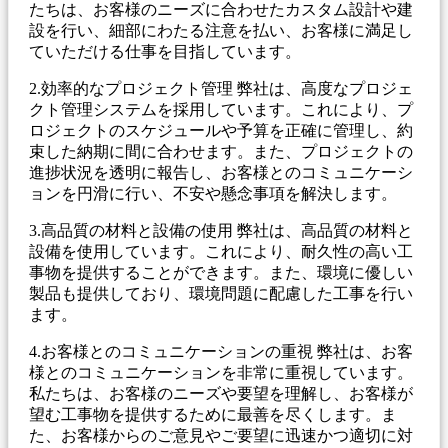
たちは、お客様のニーズに合わせたカスタム設計や建
設を行い、細部にわたる注意を払い、お客様に満足し
ていただける仕事を目指しています。
2.効率的なプロジェクト管理 弊社は、高度なプロジェ
クト管理システムを採用しています。これにより、プ
ロジェクトのスケジュールや予算を正確に管理し、約
束した納期に間に合わせます。また、プロジェクトの
進捗状況を透明に報告し、お客様とのコミュニケーシ
ョンを円滑に行い、不安や懸念事項を解決します。
3.高品質の材料と設備の使用 弊社は、高品質の材料と
設備を使用しています。これにより、耐久性の高い工
事物を提供することができます。また、環境に優しい
製品も提供しており、環境問題に配慮した工事を行い
ます。
4.お客様とのコミュニケーションの重視 弊社は、お客
様とのコミュニケーションを非常に重視しています。
私たちは、お客様のニーズや要望を理解し、お客様が
望む工事物を提供するために最善を尽くします。ま
た、お客様からのご意見やご要望に迅速かつ適切に対