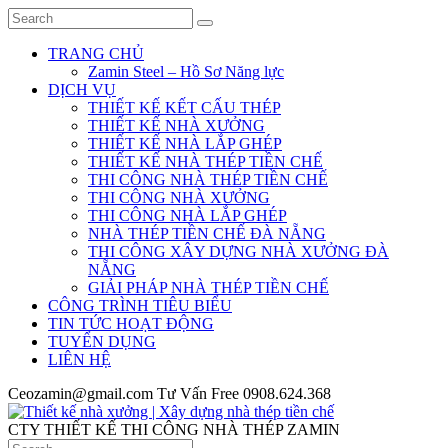
TRANG CHỦ
Zamin Steel – Hồ Sơ Năng lực
DỊCH VỤ
THIẾT KẾ KẾT CẤU THÉP
THIẾT KẾ NHÀ XƯỞNG
THIẾT KẾ NHÀ LẮP GHÉP
THIẾT KẾ NHÀ THÉP TIỀN CHẾ
THI CÔNG NHÀ THÉP TIỀN CHẾ
THI CÔNG NHÀ XƯỞNG
THI CÔNG NHÀ LẮP GHÉP
NHÀ THÉP TIỀN CHẾ ĐÀ NẴNG
THI CÔNG XÂY DỰNG NHÀ XƯỞNG ĐÀ
NẴNG
GIẢI PHÁP NHÀ THÉP TIỀN CHẾ
CÔNG TRÌNH TIÊU BIỂU
TIN TỨC HOẠT ĐỘNG
TUYỂN DỤNG
LIÊN HỆ
Ceozamin@gmail.com
Tư Vấn Free
0908.624.368
CTY THIẾT KẾ THI CÔNG NHÀ THÉP ZAMIN