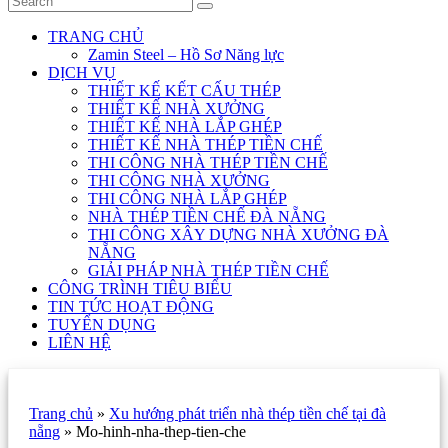
TRANG CHỦ
Zamin Steel – Hồ Sơ Năng lực
DỊCH VỤ
THIẾT KẾ KẾT CẤU THÉP
THIẾT KẾ NHÀ XƯỞNG
THIẾT KẾ NHÀ LẮP GHÉP
THIẾT KẾ NHÀ THÉP TIỀN CHẾ
THI CÔNG NHÀ THÉP TIỀN CHẾ
THI CÔNG NHÀ XƯỞNG
THI CÔNG NHÀ LẮP GHÉP
NHÀ THÉP TIỀN CHẾ ĐÀ NẴNG
THI CÔNG XÂY DỰNG NHÀ XƯỞNG ĐÀ
NẴNG
GIẢI PHÁP NHÀ THÉP TIỀN CHẾ
CÔNG TRÌNH TIÊU BIỂU
TIN TỨC HOẠT ĐỘNG
TUYỂN DỤNG
LIÊN HỆ
Trang chủ
»
Xu hướng phát triển nhà thép tiền chế tại đà
nẵng
»
Mo-hinh-nha-thep-tien-che