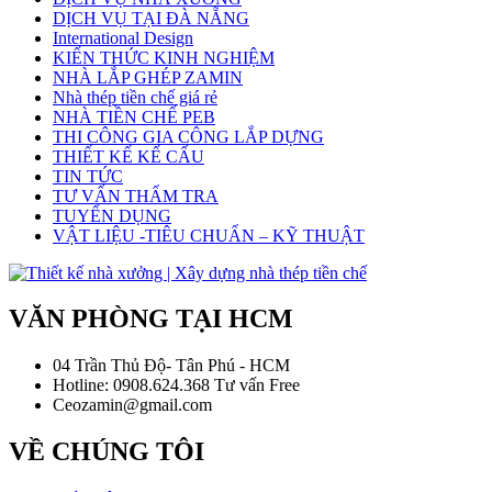
DỊCH VỤ TẠI ĐÀ NẴNG
International Design
KIẾN THỨC KINH NGHIỆM
NHÀ LẮP GHÉP ZAMIN
Nhà thép tiền chế giá rẻ
NHÀ TIỀN CHẾ PEB
THI CÔNG GIA CÔNG LẮP DỰNG
THIẾT KẾ KẾ CẤU
TIN TỨC
TƯ VẤN THẨM TRA
TUYỂN DỤNG
VẬT LIỆU -TIÊU CHUẨN – KỸ THUẬT
VĂN PHÒNG TẠI HCM
04 Trần Thủ Độ- Tân Phú - HCM
Hotline: 0908.624.368 Tư vấn Free
Ceozamin@gmail.com
VỀ CHÚNG TÔI