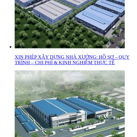
XIN PHÉP XÂY DỰNG NHÀ XƯỞNG: HỒ SƠ – QUY
TRÌNH – CHI PHÍ & KINH NGHIỆM THỰC TẾ