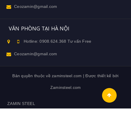
Ceozamin@gmail.com
VĂN PHÒNG TẠI HÀ NỘI
Hotline: 0908.624.368 Tư vấn Free
Ceozamin@gmail.com
Bản quyền thuộc về zaminsteel.com | Được thiết kế bởi
Zaminsteel.com
ZAMIN STEEL
DỊCH VỤ NHÀ THÉP TIỀN CHẾ ZAMIN STEEL
LIÊN HỆ
SẢN PHẨM NHÀ TIỀN CHẾ