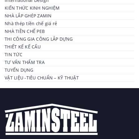
International Design
KIẾN THỨC KINH NGHIỆM
NHÀ LẮP GHÉP ZAMIN
Nhà thép tiền chế giá rẻ
NHÀ TIỀN CHẾ PEB
THI CÔNG GIA CÔNG LẮP DỰNG
THIẾT KẾ KẾ CẤU
TIN TỨC
TƯ VẤN THẨM TRA
TUYỂN DỤNG
VẬT LIỆU -TIÊU CHUẨN – KỸ THUẬT