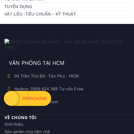
TUYỂN DỤNG
VẬT LIỆU -TIÊU CHUẨN – KỸ THUẬT
VĂN PHÒNG TẠI HCM
04 Trần Thủ Độ- Tân Phú - HCM
Hotline: 0908.624.368 Tư vấn Free
0908624368
Ceozamin@gmail.com
VỀ CHÚNG TÔI
Giới thiệu
Sản phẩm nhà tiền chế