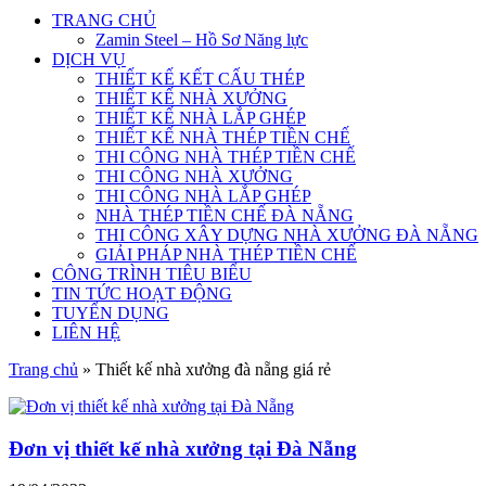
TRANG CHỦ
Zamin Steel – Hồ Sơ Năng lực
DỊCH VỤ
THIẾT KẾ KẾT CẤU THÉP
THIẾT KẾ NHÀ XƯỞNG
THIẾT KẾ NHÀ LẮP GHÉP
THIẾT KẾ NHÀ THÉP TIỀN CHẾ
THI CÔNG NHÀ THÉP TIỀN CHẾ
THI CÔNG NHÀ XƯỞNG
THI CÔNG NHÀ LẮP GHÉP
NHÀ THÉP TIỀN CHẾ ĐÀ NẴNG
THI CÔNG XÂY DỰNG NHÀ XƯỞNG ĐÀ NẴNG
GIẢI PHÁP NHÀ THÉP TIỀN CHẾ
CÔNG TRÌNH TIÊU BIỂU
TIN TỨC HOẠT ĐỘNG
TUYỂN DỤNG
LIÊN HỆ
Trang chủ
»
Thiết kế nhà xưởng đà nẵng giá rẻ
Đơn vị thiết kế nhà xưởng tại Đà Nẵng