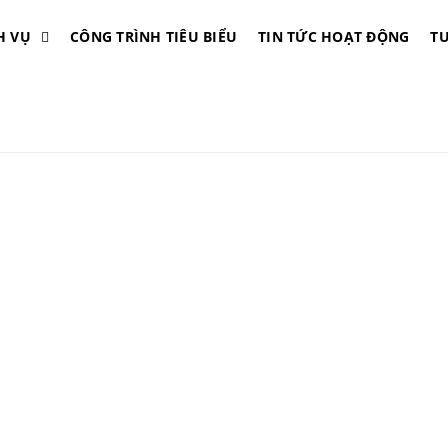
H VỤ
CÔNG TRÌNH TIÊU BIỂU
TIN TỨC HOẠT ĐỘNG
T