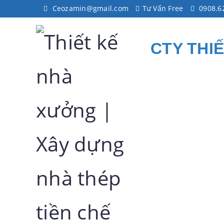
Ceozamin@gmail.com
Tư Vấn Free
0908.6
CTY THI