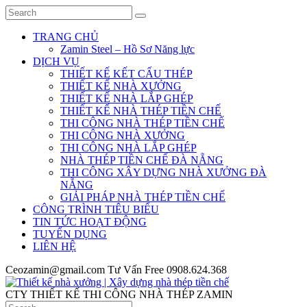
TRANG CHỦ
Zamin Steel – Hồ Sơ Năng lực
DỊCH VỤ
THIẾT KẾ KẾT CẤU THÉP
THIẾT KẾ NHÀ XƯỞNG
THIẾT KẾ NHÀ LẮP GHÉP
THIẾT KẾ NHÀ THÉP TIỀN CHẾ
THI CÔNG NHÀ THÉP TIỀN CHẾ
THI CÔNG NHÀ XƯỞNG
THI CÔNG NHÀ LẮP GHÉP
NHÀ THÉP TIỀN CHẾ ĐÀ NẴNG
THI CÔNG XÂY DỰNG NHÀ XƯỞNG ĐÀ
NẴNG
GIẢI PHÁP NHÀ THÉP TIỀN CHẾ
CÔNG TRÌNH TIÊU BIỂU
TIN TỨC HOẠT ĐỘNG
TUYỂN DỤNG
LIÊN HỆ
Ceozamin@gmail.com
Tư Vấn Free
0908.624.368
CTY THIẾT KẾ THI CÔNG NHÀ THÉP ZAMIN