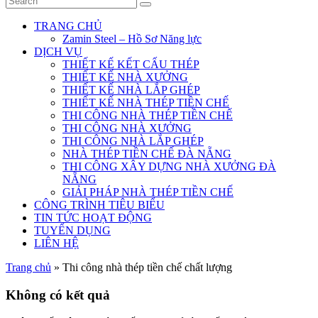
TRANG CHỦ
Zamin Steel – Hồ Sơ Năng lực
DỊCH VỤ
THIẾT KẾ KẾT CẤU THÉP
THIẾT KẾ NHÀ XƯỞNG
THIẾT KẾ NHÀ LẮP GHÉP
THIẾT KẾ NHÀ THÉP TIỀN CHẾ
THI CÔNG NHÀ THÉP TIỀN CHẾ
THI CÔNG NHÀ XƯỞNG
THI CÔNG NHÀ LẮP GHÉP
NHÀ THÉP TIỀN CHẾ ĐÀ NẴNG
THI CÔNG XÂY DỰNG NHÀ XƯỞNG ĐÀ
NẴNG
GIẢI PHÁP NHÀ THÉP TIỀN CHẾ
CÔNG TRÌNH TIÊU BIỂU
TIN TỨC HOẠT ĐỘNG
TUYỂN DỤNG
LIÊN HỆ
Trang chủ
»
Thi công nhà thép tiền chế chất lượng
Không có kết quả