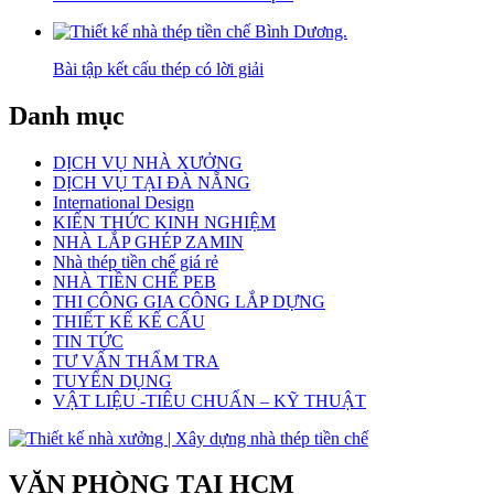
Bài tập kết cấu thép có lời giải
Danh mục
DỊCH VỤ NHÀ XƯỞNG
DỊCH VỤ TẠI ĐÀ NẴNG
International Design
KIẾN THỨC KINH NGHIỆM
NHÀ LẮP GHÉP ZAMIN
Nhà thép tiền chế giá rẻ
NHÀ TIỀN CHẾ PEB
THI CÔNG GIA CÔNG LẮP DỰNG
THIẾT KẾ KẾ CẤU
TIN TỨC
TƯ VẤN THẨM TRA
TUYỂN DỤNG
VẬT LIỆU -TIÊU CHUẨN – KỸ THUẬT
VĂN PHÒNG TẠI HCM