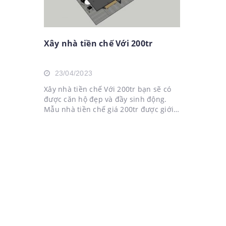
Xây nhà tiền chế Với 200tr
23/04/2023
Xây nhà tiền chế Với 200tr bạn sẽ có
được căn hộ đẹp và đầy sinh động.
Mẫu nhà tiền chế giá 200tr được giới
trẻ yêu thích. Bạn không cần phải lo
lắng làm nhà khi nào xong, bạn không
cần phải lo lắng bỏ công việc để căn...