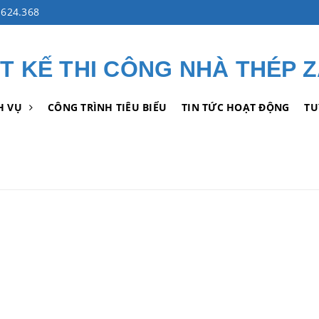
624.368
ẾT KẾ THI CÔNG NHÀ THÉP 
H VỤ
CÔNG TRÌNH TIÊU BIỂU
TIN TỨC HOẠT ĐỘNG
TU