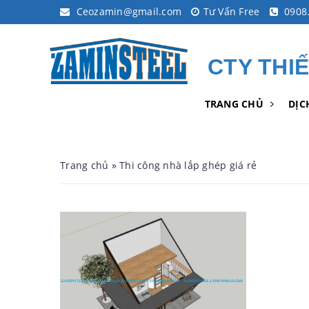
Ceozamin@gmail.com
Tư Vấn Free
0908.
CTY THI
TRANG CHỦ
DỊC
Trang chủ
»
Thi công nhà lắp ghép giá rẻ