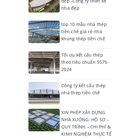
dep -Công ty thiết kế
nhà đẹp
top 10 mẫu nhà thép
tiền chế giá rẻ nhà
khung thép tiền chế
Tối ưu kết cấu thép
theo tiêu chuẩn 5575-
2024
Công ty kết cấu thép
nhà thép tiền chế
XIN PHÉP XÂY DỰNG
NHÀ XƯỞNG: HỒ SƠ –
QUY TRÌNH – CHI PHÍ &
KINH NGHIỆM THỰC TẾ