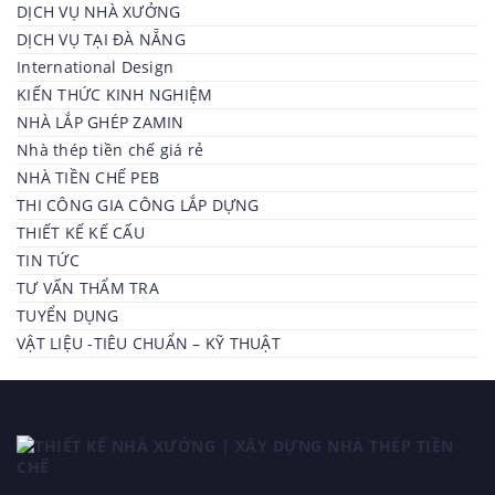
DỊCH VỤ NHÀ XƯỞNG
DỊCH VỤ TẠI ĐÀ NẴNG
International Design
KIẾN THỨC KINH NGHIỆM
NHÀ LẮP GHÉP ZAMIN
Nhà thép tiền chế giá rẻ
NHÀ TIỀN CHẾ PEB
THI CÔNG GIA CÔNG LẮP DỰNG
THIẾT KẾ KẾ CẤU
TIN TỨC
TƯ VẤN THẨM TRA
TUYỂN DỤNG
VẬT LIỆU -TIÊU CHUẨN – KỸ THUẬT