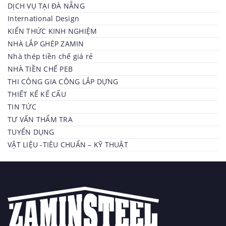
DỊCH VỤ TẠI ĐÀ NẴNG
International Design
KIẾN THỨC KINH NGHIỆM
NHÀ LẮP GHÉP ZAMIN
Nhà thép tiền chế giá rẻ
NHÀ TIỀN CHẾ PEB
THI CÔNG GIA CÔNG LẮP DỰNG
THIẾT KẾ KẾ CẤU
TIN TỨC
TƯ VẤN THẨM TRA
TUYỂN DỤNG
VẬT LIỆU -TIÊU CHUẨN – KỸ THUẬT