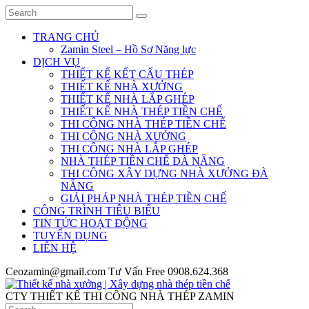
TRANG CHỦ
Zamin Steel – Hồ Sơ Năng lực
DỊCH VỤ
THIẾT KẾ KẾT CẤU THÉP
THIẾT KẾ NHÀ XƯỞNG
THIẾT KẾ NHÀ LẮP GHÉP
THIẾT KẾ NHÀ THÉP TIỀN CHẾ
THI CÔNG NHÀ THÉP TIỀN CHẾ
THI CÔNG NHÀ XƯỞNG
THI CÔNG NHÀ LẮP GHÉP
NHÀ THÉP TIỀN CHẾ ĐÀ NẴNG
THI CÔNG XÂY DỰNG NHÀ XƯỞNG ĐÀ
NẴNG
GIẢI PHÁP NHÀ THÉP TIỀN CHẾ
CÔNG TRÌNH TIÊU BIỂU
TIN TỨC HOẠT ĐỘNG
TUYỂN DỤNG
LIÊN HỆ
Ceozamin@gmail.com
Tư Vấn Free
0908.624.368
CTY THIẾT KẾ THI CÔNG NHÀ THÉP ZAMIN