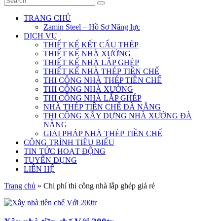
TRANG CHỦ
Zamin Steel – Hồ Sơ Năng lực
DỊCH VỤ
THIẾT KẾ KẾT CẤU THÉP
THIẾT KẾ NHÀ XƯỞNG
THIẾT KẾ NHÀ LẮP GHÉP
THIẾT KẾ NHÀ THÉP TIỀN CHẾ
THI CÔNG NHÀ THÉP TIỀN CHẾ
THI CÔNG NHÀ XƯỞNG
THI CÔNG NHÀ LẮP GHÉP
NHÀ THÉP TIỀN CHẾ ĐÀ NẴNG
THI CÔNG XÂY DỰNG NHÀ XƯỞNG ĐÀ
NẴNG
GIẢI PHÁP NHÀ THÉP TIỀN CHẾ
CÔNG TRÌNH TIÊU BIỂU
TIN TỨC HOẠT ĐỘNG
TUYỂN DỤNG
LIÊN HỆ
Trang chủ
»
Chi phí thi công nhà lắp ghép giá rẻ