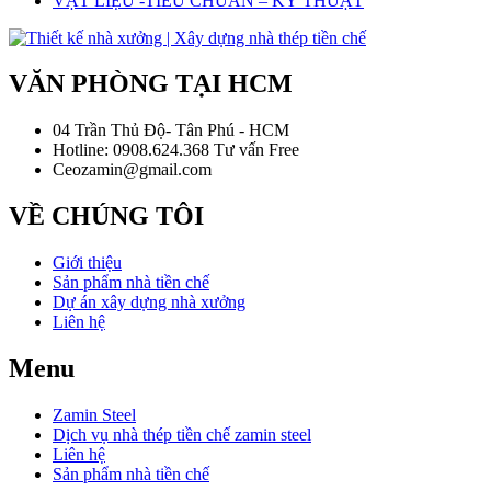
VẬT LIỆU -TIÊU CHUẨN – KỸ THUẬT
VĂN PHÒNG TẠI HCM
04 Trần Thủ Độ- Tân Phú - HCM
Hotline: 0908.624.368 Tư vấn Free
Ceozamin@gmail.com
VỀ CHÚNG TÔI
Giới thiệu
Sản phẩm nhà tiền chế
Dự án xây dựng nhà xưởng
Liên hệ
Menu
Zamin Steel
Dịch vụ nhà thép tiền chế zamin steel
Liên hệ
Sản phẩm nhà tiền chế