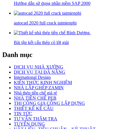
Hướng dẫn sử dụng phần mềm SAP 2000
autocad 2020 full crack taimienphi
Bài tập kết cấu thép có lời giải
Danh mục
DỊCH VỤ NHÀ XƯỞNG
DỊCH VỤ TẠI ĐÀ NẴNG
International Design
KIẾN THỨC KINH NGHIỆM
NHÀ LẮP GHÉP ZAMIN
Nhà thép tiền chế giá rẻ
NHÀ TIỀN CHẾ PEB
THI CÔNG GIA CÔNG LẮP DỰNG
THIẾT KẾ KẾ CẤU
TIN TỨC
TƯ VẤN THẨM TRA
TUYỂN DỤNG