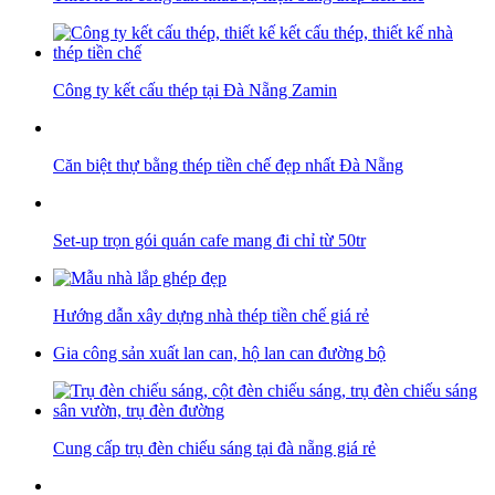
Công ty kết cấu thép tại Đà Nẵng Zamin
Căn biệt thự bằng thép tiền chế đẹp nhất Đà Nẵng
Set-up trọn gói quán cafe mang đi chỉ từ 50tr
Hướng dẫn xây dựng nhà thép tiền chế giá rẻ
Gia công sản xuất lan can, hộ lan can đường bộ
Cung cấp trụ đèn chiếu sáng tại đà nẵng giá rẻ