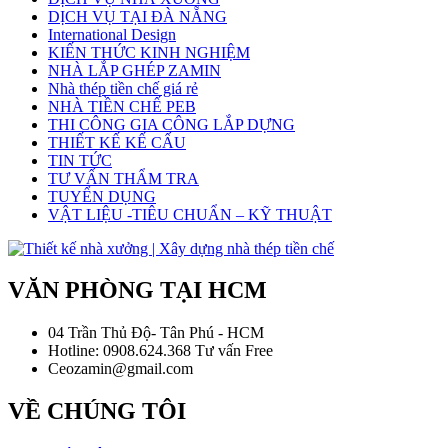
DỊCH VỤ TẠI ĐÀ NẴNG
International Design
KIẾN THỨC KINH NGHIỆM
NHÀ LẮP GHÉP ZAMIN
Nhà thép tiền chế giá rẻ
NHÀ TIỀN CHẾ PEB
THI CÔNG GIA CÔNG LẮP DỰNG
THIẾT KẾ KẾ CẤU
TIN TỨC
TƯ VẤN THẨM TRA
TUYỂN DỤNG
VẬT LIỆU -TIÊU CHUẨN – KỸ THUẬT
VĂN PHÒNG TẠI HCM
04 Trần Thủ Độ- Tân Phú - HCM
Hotline: 0908.624.368 Tư vấn Free
Ceozamin@gmail.com
VỀ CHÚNG TÔI