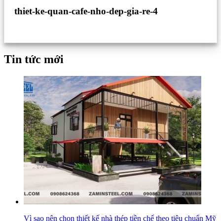
thiet-ke-quan-cafe-nho-dep-gia-re-4
Tin tức mới
Vì sao nên chọn thiết kế nhà thép tiền chế theo tiêu chuẩn Mỹ