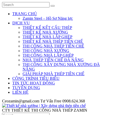
TRANG CHỦ
Zamin Steel – Hồ Sơ Năng lực
DỊCH VỤ
THIẾT KẾ KẾT CẤU THÉP
THIẾT KẾ NHÀ XƯỞNG
THIẾT KẾ NHÀ LẮP GHÉP
THIẾT KẾ NHÀ THÉP TIỀN CHẾ
THI CÔNG NHÀ THÉP TIỀN CHẾ
THI CÔNG NHÀ XƯỞNG
THI CÔNG NHÀ LẮP GHÉP
NHÀ THÉP TIỀN CHẾ ĐÀ NẴNG
THI CÔNG XÂY DỰNG NHÀ XƯỞNG ĐÀ
NẴNG
GIẢI PHÁP NHÀ THÉP TIỀN CHẾ
CÔNG TRÌNH TIÊU BIỂU
TIN TỨC HOẠT ĐỘNG
TUYỂN DỤNG
LIÊN HỆ
Ceozamin@gmail.com
Tư Vấn Free
0908.624.368
CTY THIẾT KẾ THI CÔNG NHÀ THÉP ZAMIN