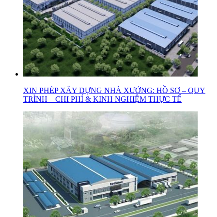
XIN PHÉP XÂY DỰNG NHÀ XƯỞNG: HỒ SƠ – QUY
TRÌNH – CHI PHÍ & KINH NGHIỆM THỰC TẾ