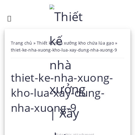
Trang chủ
»
Thiết kế nhà xưởng kho chứa lúa gạo
»
thiet-ke-nha-xuong-kho-lua-xay-dung-nha-xuong-9
thiet-ke-nha-xuong-
kho-lua-xay-dung-
nha-xuong-9
Rate this attachment