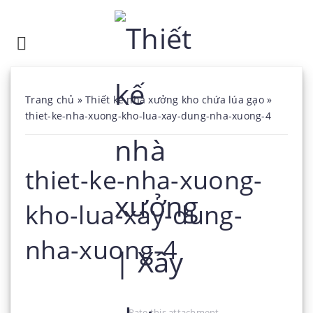
Trang chủ
»
Thiết kế nhà xưởng kho chứa lúa gạo
»
thiet-ke-nha-xuong-kho-lua-xay-dung-nha-xuong-4
thiet-ke-nha-xuong-
kho-lua-xay-dung-
nha-xuong-4
Rate this attachment