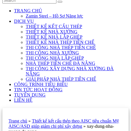
TRANG CHỦ
Zamin Steel – Hồ Sơ Năng lực
DỊCH VỤ
THIẾT KẾ KẾT CẤU THÉP
THIẾT KẾ NHÀ XƯỞNG
THIẾT KẾ NHÀ LẮP GHÉP
THIẾT KẾ NHÀ THÉP TIỀN CHẾ
THI CÔNG NHÀ THÉP TIỀN CHẾ
THI CÔNG NHÀ XƯỞNG
THI CÔNG NHÀ LẮP GHÉP
NHÀ THÉP TIỀN CHẾ ĐÀ NẴNG
THI CÔNG XÂY DỰNG NHÀ XƯỞNG ĐÀ
NẴNG
GIẢI PHÁP NHÀ THÉP TIỀN CHẾ
CÔNG TRÌNH TIÊU BIỂU
TIN TỨC HOẠT ĐỘNG
TUYỂN DỤNG
LIÊN HỆ
Trang chủ
»
Thiết kế kết cấu thép theo AISC tiêu chuẩn Mỹ
AISC/ASD giúp giảm chi phí xây dựng
»
xay-dung-nha-