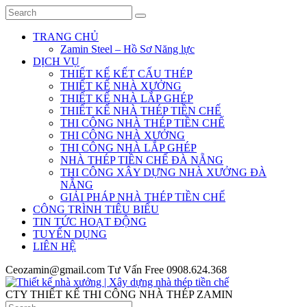
TRANG CHỦ
Zamin Steel – Hồ Sơ Năng lực
DỊCH VỤ
THIẾT KẾ KẾT CẤU THÉP
THIẾT KẾ NHÀ XƯỞNG
THIẾT KẾ NHÀ LẮP GHÉP
THIẾT KẾ NHÀ THÉP TIỀN CHẾ
THI CÔNG NHÀ THÉP TIỀN CHẾ
THI CÔNG NHÀ XƯỞNG
THI CÔNG NHÀ LẮP GHÉP
NHÀ THÉP TIỀN CHẾ ĐÀ NẴNG
THI CÔNG XÂY DỰNG NHÀ XƯỞNG ĐÀ
NẴNG
GIẢI PHÁP NHÀ THÉP TIỀN CHẾ
CÔNG TRÌNH TIÊU BIỂU
TIN TỨC HOẠT ĐỘNG
TUYỂN DỤNG
LIÊN HỆ
Ceozamin@gmail.com
Tư Vấn Free
0908.624.368
CTY THIẾT KẾ THI CÔNG NHÀ THÉP ZAMIN