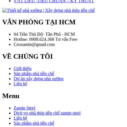
VẬT LIỆU -TIÊU CHUẨN – KỸ THUẬT
VĂN PHÒNG TẠI HCM
04 Trần Thủ Độ- Tân Phú - HCM
Hotline: 0908.624.368 Tư vấn Free
Ceozamin@gmail.com
VỀ CHÚNG TÔI
Giới thiệu
Sản phẩm nhà tiền chế
Dự án xây dựng nhà xưởng
Liên hệ
Menu
Zamin Steel
Dịch vụ nhà thép tiền chế zamin steel
Liên hệ
Sản phẩm nhà tiền chế