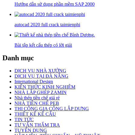
Hướng dẫn sử dụng phần mềm SAP 2000
autocad 2020 full crack taimienphi
Bài tập kết cấu thép có lời giải
Danh mục
DỊCH VỤ NHÀ XƯỞNG
DỊCH VỤ TẠI ĐÀ NẴNG
International Design
KIẾN THỨC KINH NGHIỆM
NHÀ LẮP GHÉP ZAMIN
Nhà thép tiền chế giá rẻ
NHÀ TIỀN CHẾ PEB
THI CÔNG GIA CÔNG LẮP DỰNG
THIẾT KẾ KẾ CẤU
TIN TỨC
TƯ VẤN THẨM TRA
TUYỂN DỤNG