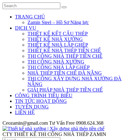
TRANG CHỦ
Zamin Steel – Hồ Sơ Năng lực
DỊCH VỤ
THIẾT KẾ KẾT CẤU THÉP
THIẾT KẾ NHÀ XƯỞNG
THIẾT KẾ NHÀ LẮP GHÉP
THIẾT KẾ NHÀ THÉP TIỀN CHẾ
THI CÔNG NHÀ THÉP TIỀN CHẾ
THI CÔNG NHÀ XƯỞNG
THI CÔNG NHÀ LẮP GHÉP
NHÀ THÉP TIỀN CHẾ ĐÀ NẴNG
THI CÔNG XÂY DỰNG NHÀ XƯỞNG ĐÀ
NẴNG
GIẢI PHÁP NHÀ THÉP TIỀN CHẾ
CÔNG TRÌNH TIÊU BIỂU
TIN TỨC HOẠT ĐỘNG
TUYỂN DỤNG
LIÊN HỆ
Ceozamin@gmail.com
Tư Vấn Free
0908.624.368
CTY THIẾT KẾ THI CÔNG NHÀ THÉP ZAMIN