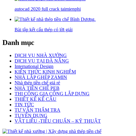
autocad 2020 full crack taimienphi
Bài tập kết cấu thép có lời giải
Danh mục
DỊCH VỤ NHÀ XƯỞNG
DỊCH VỤ TẠI ĐÀ NẴNG
International Design
KIẾN THỨC KINH NGHIỆM
NHÀ LẮP GHÉP ZAMIN
Nhà thép tiền chế giá rẻ
NHÀ TIỀN CHẾ PEB
THI CÔNG GIA CÔNG LẮP DỰNG
THIẾT KẾ KẾ CẤU
TIN TỨC
TƯ VẤN THẨM TRA
TUYỂN DỤNG
VẬT LIỆU -TIÊU CHUẨN – KỸ THUẬT