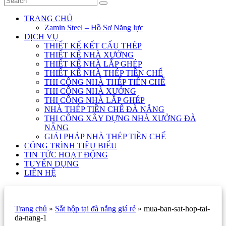
TRANG CHỦ
Zamin Steel – Hồ Sơ Năng lực
DỊCH VỤ
THIẾT KẾ KẾT CẤU THÉP
THIẾT KẾ NHÀ XƯỞNG
THIẾT KẾ NHÀ LẮP GHÉP
THIẾT KẾ NHÀ THÉP TIỀN CHẾ
THI CÔNG NHÀ THÉP TIỀN CHẾ
THI CÔNG NHÀ XƯỞNG
THI CÔNG NHÀ LẮP GHÉP
NHÀ THÉP TIỀN CHẾ ĐÀ NẴNG
THI CÔNG XÂY DỰNG NHÀ XƯỞNG ĐÀ
NẴNG
GIẢI PHÁP NHÀ THÉP TIỀN CHẾ
CÔNG TRÌNH TIÊU BIỂU
TIN TỨC HOẠT ĐỘNG
TUYỂN DỤNG
LIÊN HỆ
Trang chủ
»
Sắt hộp tại đà nẵng giá rẻ
»
mua-ban-sat-hop-tai-
da-nang-1