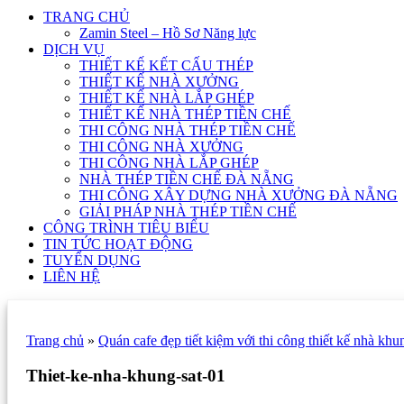
TRANG CHỦ
Zamin Steel – Hồ Sơ Năng lực
DỊCH VỤ
THIẾT KẾ KẾT CẤU THÉP
THIẾT KẾ NHÀ XƯỞNG
THIẾT KẾ NHÀ LẮP GHÉP
THIẾT KẾ NHÀ THÉP TIỀN CHẾ
THI CÔNG NHÀ THÉP TIỀN CHẾ
THI CÔNG NHÀ XƯỞNG
THI CÔNG NHÀ LẮP GHÉP
NHÀ THÉP TIỀN CHẾ ĐÀ NẴNG
THI CÔNG XÂY DỰNG NHÀ XƯỞNG ĐÀ NẴNG
GIẢI PHÁP NHÀ THÉP TIỀN CHẾ
CÔNG TRÌNH TIÊU BIỂU
TIN TỨC HOẠT ĐỘNG
TUYỂN DỤNG
LIÊN HỆ
Trang chủ
»
Quán cafe đẹp tiết kiệm với thi công thiết kế nhà khu
Thiet-ke-nha-khung-sat-01