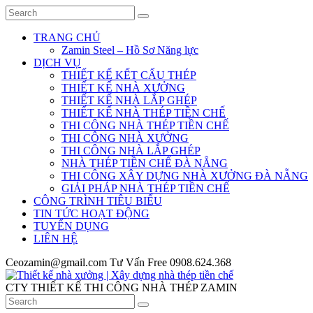
TRANG CHỦ
Zamin Steel – Hồ Sơ Năng lực
DỊCH VỤ
THIẾT KẾ KẾT CẤU THÉP
THIẾT KẾ NHÀ XƯỞNG
THIẾT KẾ NHÀ LẮP GHÉP
THIẾT KẾ NHÀ THÉP TIỀN CHẾ
THI CÔNG NHÀ THÉP TIỀN CHẾ
THI CÔNG NHÀ XƯỞNG
THI CÔNG NHÀ LẮP GHÉP
NHÀ THÉP TIỀN CHẾ ĐÀ NẴNG
THI CÔNG XÂY DỰNG NHÀ XƯỞNG ĐÀ NẴNG
GIẢI PHÁP NHÀ THÉP TIỀN CHẾ
CÔNG TRÌNH TIÊU BIỂU
TIN TỨC HOẠT ĐỘNG
TUYỂN DỤNG
LIÊN HỆ
Ceozamin@gmail.com
Tư Vấn Free
0908.624.368
CTY THIẾT KẾ THI CÔNG NHÀ THÉP ZAMIN