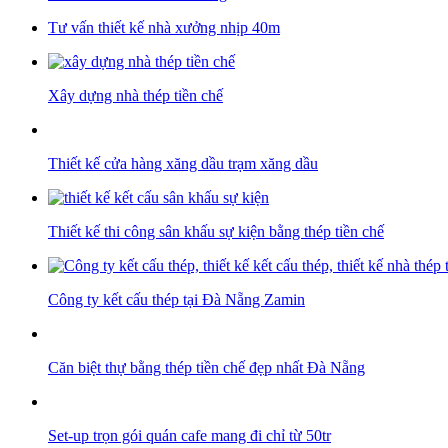
Tư vấn thiết kế nhà xưởng nhịp 40m
Xây dựng nhà thép tiền chế
Thiết kế cửa hàng xăng dầu trạm xăng dầu
Thiết kế thi công sân khấu sự kiện bằng thép tiền chế
Công ty kết cấu thép tại Đà Nẵng Zamin
Căn biệt thự bằng thép tiền chế đẹp nhất Đà Nẵng
Set-up trọn gói quán cafe mang đi chỉ từ 50tr