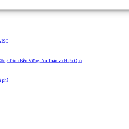
 AISC
t Công Trình Bền Vững, An Toàn và Hiệu Quả
i phí