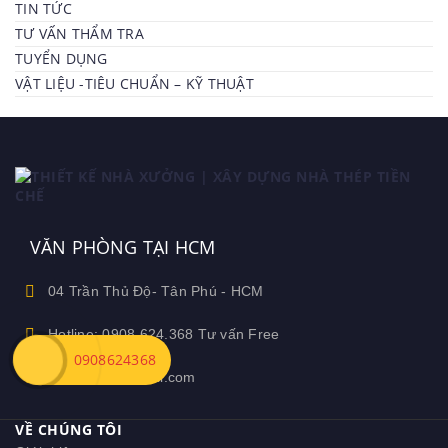
TIN TỨC
TƯ VẤN THẨM TRA
TUYỂN DỤNG
VẬT LIỆU -TIÊU CHUẨN – KỸ THUẬT
VĂN PHÒNG TẠI HCM
04 Trần Thủ Độ- Tân Phú - HCM
Hotline: 0908.624.368 Tư vấn Free
0908624368
Ceozamin@gmail.com
VỀ CHÚNG TÔI