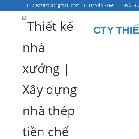
Ceozamin@gmail.com
Tư Vấn Free
0908.6
CTY THI