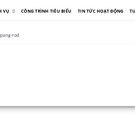
H VỤ
CÔNG TRÌNH TIÊU BIỂU
TIN TỨC HOẠT ĐỘNG
T
giang-rod