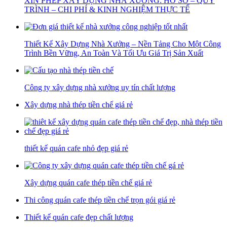
XIN PHÉP XÂY DỰNG NHÀ XƯỞNG: HỒ SƠ – QUY
TRÌNH – CHI PHÍ & KINH NGHIỆM THỰC TẾ
Thiết Kế Xây Dựng Nhà Xưởng – Nền Tảng Cho Một Công
Trình Bền Vững, An Toàn Và Tối Ưu Giá Trị Sản Xuất
Công ty xây dựng nhà xưởng uy tín chất lượng
Xây dựng nhà thép tiền chế giá rẻ
thiết kế quán cafe nhỏ đẹp giá rẻ
Xây dựng quán cafe thép tiền chế giá rẻ
Thi công quán cafe thép tiền chế trọn gói giá rẻ
Thiết kế quán cafe đẹp chất lượng