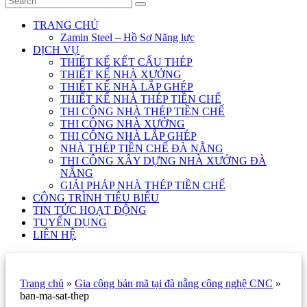
TRANG CHỦ
Zamin Steel – Hồ Sơ Năng lực
DỊCH VỤ
THIẾT KẾ KẾT CẤU THÉP
THIẾT KẾ NHÀ XƯỞNG
THIẾT KẾ NHÀ LẮP GHÉP
THIẾT KẾ NHÀ THÉP TIỀN CHẾ
THI CÔNG NHÀ THÉP TIỀN CHẾ
THI CÔNG NHÀ XƯỞNG
THI CÔNG NHÀ LẮP GHÉP
NHÀ THÉP TIỀN CHẾ ĐÀ NẴNG
THI CÔNG XÂY DỰNG NHÀ XƯỞNG ĐÀ
NẴNG
GIẢI PHÁP NHÀ THÉP TIỀN CHẾ
CÔNG TRÌNH TIÊU BIỂU
TIN TỨC HOẠT ĐỘNG
TUYỂN DỤNG
LIÊN HỆ
Trang chủ
»
Gia công bản mã tại đà nẵng công nghệ CNC
»
ban-ma-sat-thep