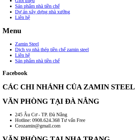
Giới thiệu
Sản phẩm nhà tiền chế
Dự án xây dựng nhà xưởng
Liên hệ
Menu
Zamin Steel
Dịch vụ nhà thép tiền chế zamin steel
Liên hệ
Sản phẩm nhà tiền chế
Facebook
CÁC CHI NHÁNH CỦA ZAMIN STEEL
VĂN PHÒNG TẠI ĐÀ NẲNG
245 Âu Cơ - TP. Đà Nẵng
Hotline: 0908.624.368 Tư vấn Free
Ceozamin@gmail.com
VĂN PHÒNG TẠI NHA TRANG