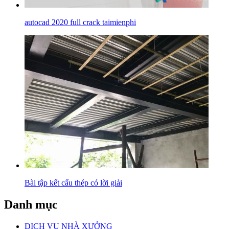
autocad 2020 full crack taimienphi
Bài tập kết cấu thép có lời giải
Danh mục
DỊCH VỤ NHÀ XƯỞNG