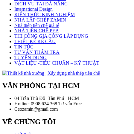
DỊCH VỤ TẠI ĐÀ NẴNG
International Design
KIẾN THỨC KINH NGHIỆM
NHÀ LẮP GHÉP ZAMIN
Nhà thép tiền chế giá rẻ
NHÀ TIỀN CHẾ PEB
THI CÔNG GIA CÔNG LẮP DỰNG
THIẾT KẾ KẾ CẤU
TIN TỨC
TƯ VẤN THẨM TRA
TUYỂN DỤNG
VẬT LIỆU -TIÊU CHUẨN – KỸ THUẬT
VĂN PHÒNG TẠI HCM
04 Trần Thủ Độ- Tân Phú - HCM
Hotline: 0908.624.368 Tư vấn Free
Ceozamin@gmail.com
VỀ CHÚNG TÔI