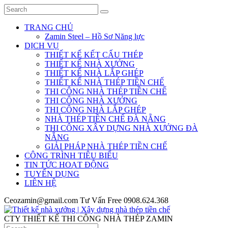
TRANG CHỦ
Zamin Steel – Hồ Sơ Năng lực
DỊCH VỤ
THIẾT KẾ KẾT CẤU THÉP
THIẾT KẾ NHÀ XƯỞNG
THIẾT KẾ NHÀ LẮP GHÉP
THIẾT KẾ NHÀ THÉP TIỀN CHẾ
THI CÔNG NHÀ THÉP TIỀN CHẾ
THI CÔNG NHÀ XƯỞNG
THI CÔNG NHÀ LẮP GHÉP
NHÀ THÉP TIỀN CHẾ ĐÀ NẴNG
THI CÔNG XÂY DỰNG NHÀ XƯỞNG ĐÀ
NẴNG
GIẢI PHÁP NHÀ THÉP TIỀN CHẾ
CÔNG TRÌNH TIÊU BIỂU
TIN TỨC HOẠT ĐỘNG
TUYỂN DỤNG
LIÊN HỆ
Ceozamin@gmail.com
Tư Vấn Free
0908.624.368
CTY THIẾT KẾ THI CÔNG NHÀ THÉP ZAMIN