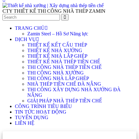
CTY THIẾT KẾ THI CÔNG NHÀ THÉP ZAMIN
TRANG CHỦ
Zamin Steel – Hồ Sơ Năng lực
DỊCH VỤ
THIẾT KẾ KẾT CẤU THÉP
THIẾT KẾ NHÀ XƯỞNG
THIẾT KẾ NHÀ LẮP GHÉP
THIẾT KẾ NHÀ THÉP TIỀN CHẾ
THI CÔNG NHÀ THÉP TIỀN CHẾ
THI CÔNG NHÀ XƯỞNG
THI CÔNG NHÀ LẮP GHÉP
NHÀ THÉP TIỀN CHẾ ĐÀ NẴNG
THI CÔNG XÂY DỰNG NHÀ XƯỞNG ĐÀ
NẴNG
GIẢI PHÁP NHÀ THÉP TIỀN CHẾ
CÔNG TRÌNH TIÊU BIỂU
TIN TỨC HOẠT ĐỘNG
TUYỂN DỤNG
LIÊN HỆ