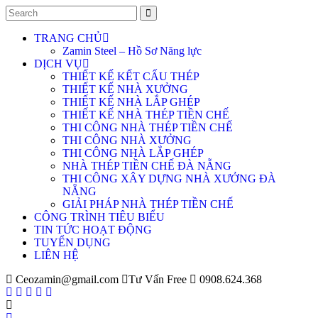
TRANG CHỦ
Zamin Steel – Hồ Sơ Năng lực
DỊCH VỤ
THIẾT KẾ KẾT CẤU THÉP
THIẾT KẾ NHÀ XƯỞNG
THIẾT KẾ NHÀ LẮP GHÉP
THIẾT KẾ NHÀ THÉP TIỀN CHẾ
THI CÔNG NHÀ THÉP TIỀN CHẾ
THI CÔNG NHÀ XƯỞNG
THI CÔNG NHÀ LẮP GHÉP
NHÀ THÉP TIỀN CHẾ ĐÀ NẴNG
THI CÔNG XÂY DỰNG NHÀ XƯỞNG ĐÀ
NẴNG
GIẢI PHÁP NHÀ THÉP TIỀN CHẾ
CÔNG TRÌNH TIÊU BIỂU
TIN TỨC HOẠT ĐỘNG
TUYỂN DỤNG
LIÊN HỆ
Ceozamin@gmail.com
Tư Vấn Free
0908.624.368