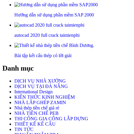
Hướng dẫn sử dụng phần mềm SAP 2000
autocad 2020 full crack taimienphi
Bài tập kết cấu thép có lời giải
Danh mục
DỊCH VỤ NHÀ XƯỞNG
DỊCH VỤ TẠI ĐÀ NẴNG
International Design
KIẾN THỨC KINH NGHIỆM
NHÀ LẮP GHÉP ZAMIN
Nhà thép tiền chế giá rẻ
NHÀ TIỀN CHẾ PEB
THI CÔNG GIA CÔNG LẮP DỰNG
THIẾT KẾ KẾ CẤU
TIN TỨC