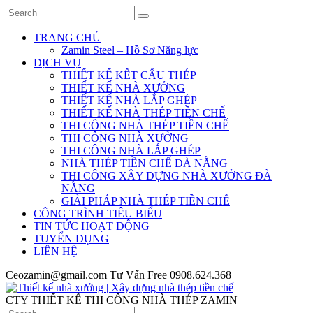
TRANG CHỦ
Zamin Steel – Hồ Sơ Năng lực
DỊCH VỤ
THIẾT KẾ KẾT CẤU THÉP
THIẾT KẾ NHÀ XƯỞNG
THIẾT KẾ NHÀ LẮP GHÉP
THIẾT KẾ NHÀ THÉP TIỀN CHẾ
THI CÔNG NHÀ THÉP TIỀN CHẾ
THI CÔNG NHÀ XƯỞNG
THI CÔNG NHÀ LẮP GHÉP
NHÀ THÉP TIỀN CHẾ ĐÀ NẴNG
THI CÔNG XÂY DỰNG NHÀ XƯỞNG ĐÀ
NẴNG
GIẢI PHÁP NHÀ THÉP TIỀN CHẾ
CÔNG TRÌNH TIÊU BIỂU
TIN TỨC HOẠT ĐỘNG
TUYỂN DỤNG
LIÊN HỆ
Ceozamin@gmail.com
Tư Vấn Free
0908.624.368
CTY THIẾT KẾ THI CÔNG NHÀ THÉP ZAMIN