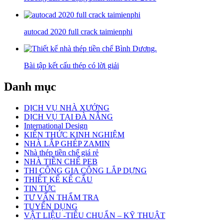
autocad 2020 full crack taimienphi
Bài tập kết cấu thép có lời giải
Danh mục
DỊCH VỤ NHÀ XƯỞNG
DỊCH VỤ TẠI ĐÀ NẴNG
International Design
KIẾN THỨC KINH NGHIỆM
NHÀ LẮP GHÉP ZAMIN
Nhà thép tiền chế giá rẻ
NHÀ TIỀN CHẾ PEB
THI CÔNG GIA CÔNG LẮP DỰNG
THIẾT KẾ KẾ CẤU
TIN TỨC
TƯ VẤN THẨM TRA
TUYỂN DỤNG
VẬT LIỆU -TIÊU CHUẨN – KỸ THUẬT