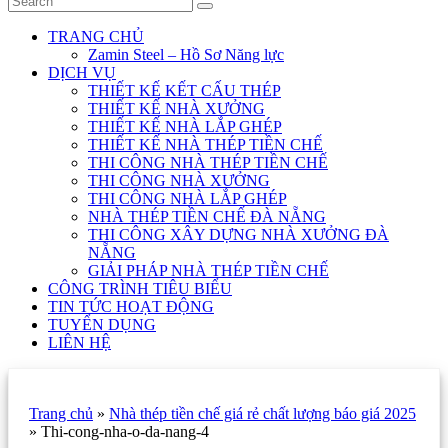
TRANG CHỦ
Zamin Steel – Hồ Sơ Năng lực
DỊCH VỤ
THIẾT KẾ KẾT CẤU THÉP
THIẾT KẾ NHÀ XƯỞNG
THIẾT KẾ NHÀ LẮP GHÉP
THIẾT KẾ NHÀ THÉP TIỀN CHẾ
THI CÔNG NHÀ THÉP TIỀN CHẾ
THI CÔNG NHÀ XƯỞNG
THI CÔNG NHÀ LẮP GHÉP
NHÀ THÉP TIỀN CHẾ ĐÀ NẴNG
THI CÔNG XÂY DỰNG NHÀ XƯỞNG ĐÀ
NẴNG
GIẢI PHÁP NHÀ THÉP TIỀN CHẾ
CÔNG TRÌNH TIÊU BIỂU
TIN TỨC HOẠT ĐỘNG
TUYỂN DỤNG
LIÊN HỆ
Trang chủ
»
Nhà thép tiền chế giá rẻ chất lượng báo giá 2025
»
Thi-cong-nha-o-da-nang-4