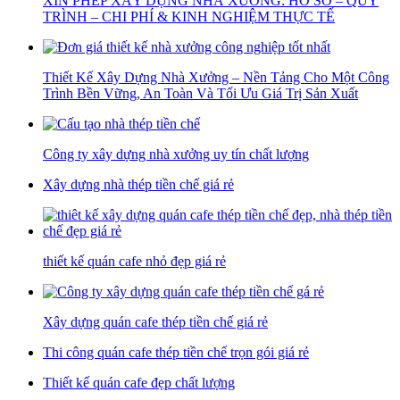
XIN PHÉP XÂY DỰNG NHÀ XƯỞNG: HỒ SƠ – QUY
TRÌNH – CHI PHÍ & KINH NGHIỆM THỰC TẾ
Thiết Kế Xây Dựng Nhà Xưởng – Nền Tảng Cho Một Công
Trình Bền Vững, An Toàn Và Tối Ưu Giá Trị Sản Xuất
Công ty xây dựng nhà xưởng uy tín chất lượng
Xây dựng nhà thép tiền chế giá rẻ
thiết kế quán cafe nhỏ đẹp giá rẻ
Xây dựng quán cafe thép tiền chế giá rẻ
Thi công quán cafe thép tiền chế trọn gói giá rẻ
Thiết kế quán cafe đẹp chất lượng