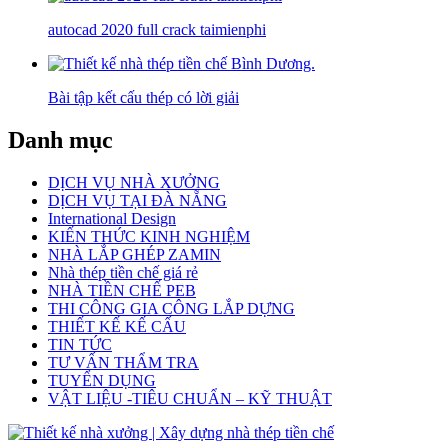
autocad 2020 full crack taimienphi
Bài tập kết cấu thép có lời giải
Danh mục
DỊCH VỤ NHÀ XƯỞNG
DỊCH VỤ TẠI ĐÀ NẴNG
International Design
KIẾN THỨC KINH NGHIỆM
NHÀ LẮP GHÉP ZAMIN
Nhà thép tiền chế giá rẻ
NHÀ TIỀN CHẾ PEB
THI CÔNG GIA CÔNG LẮP DỰNG
THIẾT KẾ KẾ CẤU
TIN TỨC
TƯ VẤN THẨM TRA
TUYỂN DỤNG
VẬT LIỆU -TIÊU CHUẨN – KỸ THUẬT