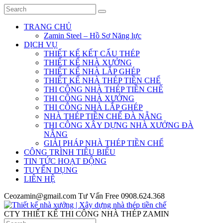
TRANG CHỦ
Zamin Steel – Hồ Sơ Năng lực
DỊCH VỤ
THIẾT KẾ KẾT CẤU THÉP
THIẾT KẾ NHÀ XƯỞNG
THIẾT KẾ NHÀ LẮP GHÉP
THIẾT KẾ NHÀ THÉP TIỀN CHẾ
THI CÔNG NHÀ THÉP TIỀN CHẾ
THI CÔNG NHÀ XƯỞNG
THI CÔNG NHÀ LẮP GHÉP
NHÀ THÉP TIỀN CHẾ ĐÀ NẴNG
THI CÔNG XÂY DỰNG NHÀ XƯỞNG ĐÀ
NẴNG
GIẢI PHÁP NHÀ THÉP TIỀN CHẾ
CÔNG TRÌNH TIÊU BIỂU
TIN TỨC HOẠT ĐỘNG
TUYỂN DỤNG
LIÊN HỆ
Ceozamin@gmail.com
Tư Vấn Free
0908.624.368
CTY THIẾT KẾ THI CÔNG NHÀ THÉP ZAMIN