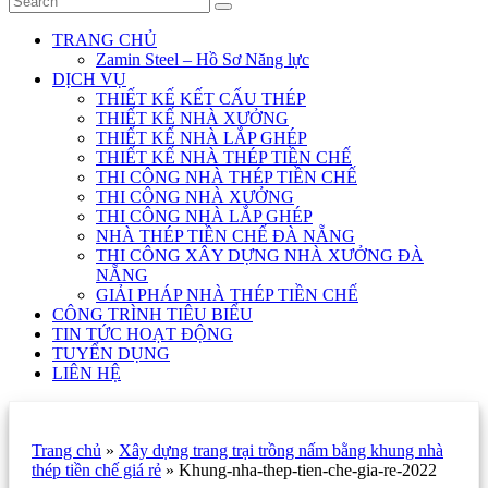
TRANG CHỦ
Zamin Steel – Hồ Sơ Năng lực
DỊCH VỤ
THIẾT KẾ KẾT CẤU THÉP
THIẾT KẾ NHÀ XƯỞNG
THIẾT KẾ NHÀ LẮP GHÉP
THIẾT KẾ NHÀ THÉP TIỀN CHẾ
THI CÔNG NHÀ THÉP TIỀN CHẾ
THI CÔNG NHÀ XƯỞNG
THI CÔNG NHÀ LẮP GHÉP
NHÀ THÉP TIỀN CHẾ ĐÀ NẴNG
THI CÔNG XÂY DỰNG NHÀ XƯỞNG ĐÀ
NẴNG
GIẢI PHÁP NHÀ THÉP TIỀN CHẾ
CÔNG TRÌNH TIÊU BIỂU
TIN TỨC HOẠT ĐỘNG
TUYỂN DỤNG
LIÊN HỆ
Trang chủ
»
Xây dựng trang trại trồng nấm bằng khung nhà
thép tiền chế giá rẻ
»
Khung-nha-thep-tien-che-gia-re-2022