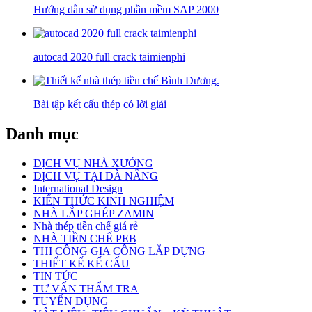
Hướng dẫn sử dụng phần mềm SAP 2000
autocad 2020 full crack taimienphi
Bài tập kết cấu thép có lời giải
Danh mục
DỊCH VỤ NHÀ XƯỞNG
DỊCH VỤ TẠI ĐÀ NẴNG
International Design
KIẾN THỨC KINH NGHIỆM
NHÀ LẮP GHÉP ZAMIN
Nhà thép tiền chế giá rẻ
NHÀ TIỀN CHẾ PEB
THI CÔNG GIA CÔNG LẮP DỰNG
THIẾT KẾ KẾ CẤU
TIN TỨC
TƯ VẤN THẨM TRA
TUYỂN DỤNG