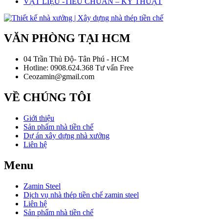
VẬT LIỆU -TIÊU CHUẨN – KỸ THUẬT
VĂN PHÒNG TẠI HCM
04 Trần Thủ Độ- Tân Phú - HCM
Hotline: 0908.624.368 Tư vấn Free
Ceozamin@gmail.com
VỀ CHÚNG TÔI
Giới thiệu
Sản phẩm nhà tiền chế
Dự án xây dựng nhà xưởng
Liên hệ
Menu
Zamin Steel
Dịch vụ nhà thép tiền chế zamin steel
Liên hệ
Sản phẩm nhà tiền chế