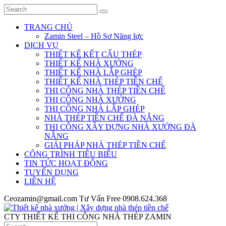
TRANG CHỦ
Zamin Steel – Hồ Sơ Năng lực
DỊCH VỤ
THIẾT KẾ KẾT CẤU THÉP
THIẾT KẾ NHÀ XƯỞNG
THIẾT KẾ NHÀ LẮP GHÉP
THIẾT KẾ NHÀ THÉP TIỀN CHẾ
THI CÔNG NHÀ THÉP TIỀN CHẾ
THI CÔNG NHÀ XƯỞNG
THI CÔNG NHÀ LẮP GHÉP
NHÀ THÉP TIỀN CHẾ ĐÀ NẴNG
THI CÔNG XÂY DỰNG NHÀ XƯỞNG ĐÀ
NẴNG
GIẢI PHÁP NHÀ THÉP TIỀN CHẾ
CÔNG TRÌNH TIÊU BIỂU
TIN TỨC HOẠT ĐỘNG
TUYỂN DỤNG
LIÊN HỆ
Ceozamin@gmail.com
Tư Vấn Free
0908.624.368
CTY THIẾT KẾ THI CÔNG NHÀ THÉP ZAMIN