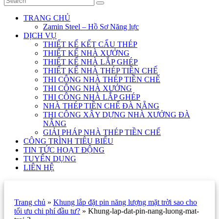
TRANG CHỦ
Zamin Steel – Hồ Sơ Năng lực
DỊCH VỤ
THIẾT KẾ KẾT CẤU THÉP
THIẾT KẾ NHÀ XƯỞNG
THIẾT KẾ NHÀ LẮP GHÉP
THIẾT KẾ NHÀ THÉP TIỀN CHẾ
THI CÔNG NHÀ THÉP TIỀN CHẾ
THI CÔNG NHÀ XƯỞNG
THI CÔNG NHÀ LẮP GHÉP
NHÀ THÉP TIỀN CHẾ ĐÀ NẴNG
THI CÔNG XÂY DỰNG NHÀ XƯỞNG ĐÀ
NẴNG
GIẢI PHÁP NHÀ THÉP TIỀN CHẾ
CÔNG TRÌNH TIÊU BIỂU
TIN TỨC HOẠT ĐỘNG
TUYỂN DỤNG
LIÊN HỆ
Trang chủ
»
Khung lắp đặt pin năng lượng mặt trời sao cho
tối ưu chi phí đầu tư?
»
Khung-lap-dat-pin-nang-luong-mat-