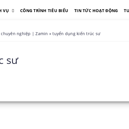
H VỤ
CÔNG TRÌNH TIÊU BIỂU
TIN TỨC HOẠT ĐỘNG
T
ế chuyên nghiệp | Zamin
»
tuyển dụng kiến trúc sư
c sư