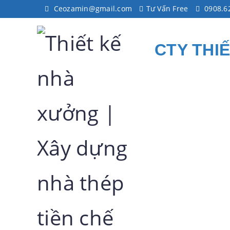
Ceozamin@gmail.com
Tư Vấn Free
0908.6
CTY THI