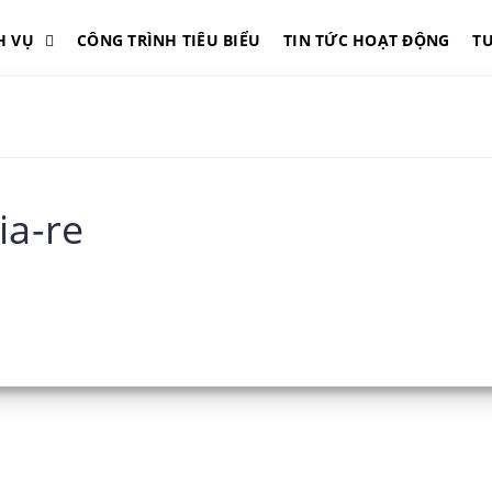
H VỤ
CÔNG TRÌNH TIÊU BIỂU
TIN TỨC HOẠT ĐỘNG
T
ia-re