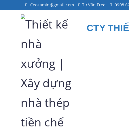
Ceozamin@gmail.com
Tư Vấn Free
0908.6
CTY THI