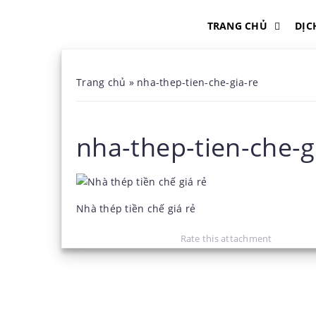
TRANG CHỦ
DỊC
Trang chủ
»
nha-thep-tien-che-gia-re
nha-thep-tien-che-g
Nhà thép tiền chế giá rẻ
Rate this attachment