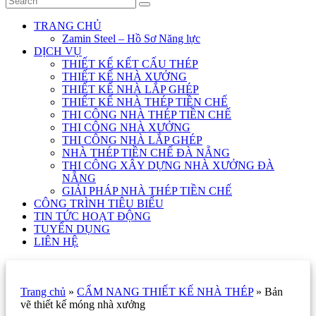
TRANG CHỦ
Zamin Steel – Hồ Sơ Năng lực
DỊCH VỤ
THIẾT KẾ KẾT CẤU THÉP
THIẾT KẾ NHÀ XƯỞNG
THIẾT KẾ NHÀ LẮP GHÉP
THIẾT KẾ NHÀ THÉP TIỀN CHẾ
THI CÔNG NHÀ THÉP TIỀN CHẾ
THI CÔNG NHÀ XƯỞNG
THI CÔNG NHÀ LẮP GHÉP
NHÀ THÉP TIỀN CHẾ ĐÀ NẴNG
THI CÔNG XÂY DỰNG NHÀ XƯỞNG ĐÀ
NẴNG
GIẢI PHÁP NHÀ THÉP TIỀN CHẾ
CÔNG TRÌNH TIÊU BIỂU
TIN TỨC HOẠT ĐỘNG
TUYỂN DỤNG
LIÊN HỆ
Trang chủ
»
CẨM NANG THIẾT KẾ NHÀ THÉP
»
Bản
vẽ thiết kế móng nhà xưởng