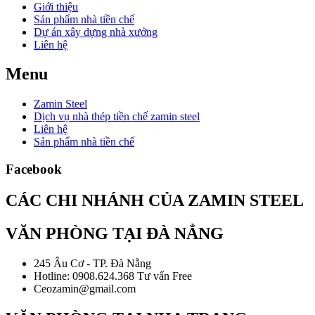
Giới thiệu
Sản phẩm nhà tiền chế
Dự án xây dựng nhà xưởng
Liên hệ
Menu
Zamin Steel
Dịch vụ nhà thép tiền chế zamin steel
Liên hệ
Sản phẩm nhà tiền chế
Facebook
CÁC CHI NHÁNH CỦA ZAMIN STEEL
VĂN PHÒNG TẠI ĐÀ NẲNG
245 Âu Cơ - TP. Đà Nẵng
Hotline: 0908.624.368 Tư vấn Free
Ceozamin@gmail.com