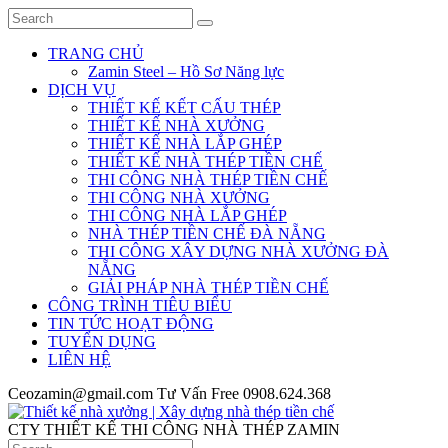
TRANG CHỦ
Zamin Steel – Hồ Sơ Năng lực
DỊCH VỤ
THIẾT KẾ KẾT CẤU THÉP
THIẾT KẾ NHÀ XƯỞNG
THIẾT KẾ NHÀ LẮP GHÉP
THIẾT KẾ NHÀ THÉP TIỀN CHẾ
THI CÔNG NHÀ THÉP TIỀN CHẾ
THI CÔNG NHÀ XƯỞNG
THI CÔNG NHÀ LẮP GHÉP
NHÀ THÉP TIỀN CHẾ ĐÀ NẴNG
THI CÔNG XÂY DỰNG NHÀ XƯỞNG ĐÀ
NẴNG
GIẢI PHÁP NHÀ THÉP TIỀN CHẾ
CÔNG TRÌNH TIÊU BIỂU
TIN TỨC HOẠT ĐỘNG
TUYỂN DỤNG
LIÊN HỆ
Ceozamin@gmail.com
Tư Vấn Free
0908.624.368
CTY THIẾT KẾ THI CÔNG NHÀ THÉP ZAMIN