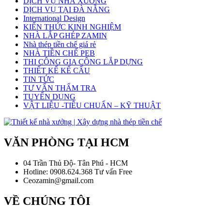
DỊCH VỤ NHÀ XƯỞNG
DỊCH VỤ TẠI ĐÀ NẴNG
International Design
KIẾN THỨC KINH NGHIỆM
NHÀ LẮP GHÉP ZAMIN
Nhà thép tiền chế giá rẻ
NHÀ TIỀN CHẾ PEB
THI CÔNG GIA CÔNG LẮP DỰNG
THIẾT KẾ KẾ CẤU
TIN TỨC
TƯ VẤN THẨM TRA
TUYỂN DỤNG
VẬT LIỆU -TIÊU CHUẨN – KỸ THUẬT
VĂN PHÒNG TẠI HCM
04 Trần Thủ Độ- Tân Phú - HCM
Hotline: 0908.624.368 Tư vấn Free
Ceozamin@gmail.com
VỀ CHÚNG TÔI