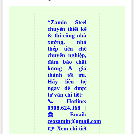
“Zamin Steel
chuyên thiết kế
& thi công nhà
xưởng, nhà
thép tiền chế
chuyên nghiệp,
đảm bảo chất
lượng & giá
thành tối ưu.
Hãy liên hệ
ngay để được
tư vấn chi tiết:
📞 Hotline:
0908.624.368 |
📩 Email:
ceozamin@gmail.com
👉 Xem chi tiết